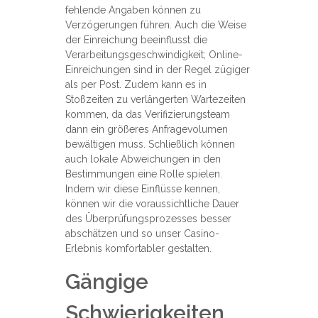
fehlende Angaben können zu
Verzögerungen führen. Auch die Weise
der Einreichung beeinflusst die
Verarbeitungsgeschwindigkeit; Online-
Einreichungen sind in der Regel zügiger
als per Post. Zudem kann es in
Stoßzeiten zu verlängerten Wartezeiten
kommen, da das Verifizierungsteam
dann ein größeres Anfragevolumen
bewältigen muss. Schließlich können
auch lokale Abweichungen in den
Bestimmungen eine Rolle spielen.
Indem wir diese Einflüsse kennen,
können wir die voraussichtliche Dauer
des Überprüfungsprozesses besser
abschätzen und so unser Casino-
Erlebnis komfortabler gestalten.
Gängige
Schwierigkeiten