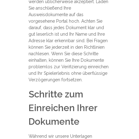
werden üblicherweise akzeptiert. Laden
Sie anschließend Ihre
Ausweisdokumente auf das
vorgesehene Portal hoch. Achten Sie
darauf, dass jedes Dokument klar und
gut leserlich ist und Ihr Name und Ihre
Adresse klar erkennbar sind. Bei Fragen
können Sie jederzeit in den Richtlinien
nachlesen. Wenn Sie diese Schritte
einhalten, können Sie Ihre Dokumente
problemlos zur Verifizierung einreichen
und Ihr Spielerlebnis ohne überflüssige
Verzögerungen fortsetzen.
Schritte zum
Einreichen Ihrer
Dokumente
Während wir unsere Unterlagen