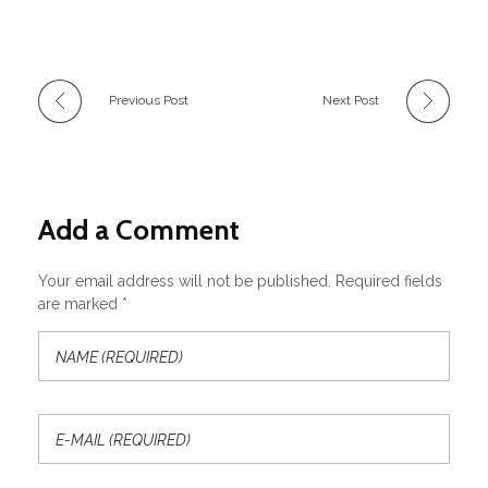
Previous Post
Next Post
Add a Comment
Your email address will not be published. Required fields
are marked *