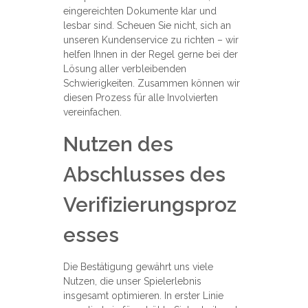
eingereichten Dokumente klar und
lesbar sind. Scheuen Sie nicht, sich an
unseren Kundenservice zu richten – wir
helfen Ihnen in der Regel gerne bei der
Lösung aller verbleibenden
Schwierigkeiten. Zusammen können wir
diesen Prozess für alle Involvierten
vereinfachen.
Nutzen des
Abschlusses des
Verifizierungsproz
esses
Die Bestätigung gewährt uns viele
Nutzen, die unser Spielerlebnis
insgesamt optimieren. In erster Linie