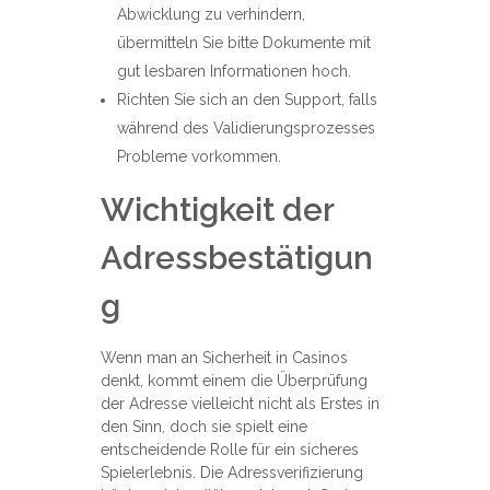
Abwicklung zu verhindern,
übermitteln Sie bitte Dokumente mit
gut lesbaren Informationen hoch.
Richten Sie sich an den Support, falls
während des Validierungsprozesses
Probleme vorkommen.
Wichtigkeit der
Adressbestätigun
g
Wenn man an Sicherheit in Casinos
denkt, kommt einem die Überprüfung
der Adresse vielleicht nicht als Erstes in
den Sinn, doch sie spielt eine
entscheidende Rolle für ein sicheres
Spielerlebnis. Die Adressverifizierung