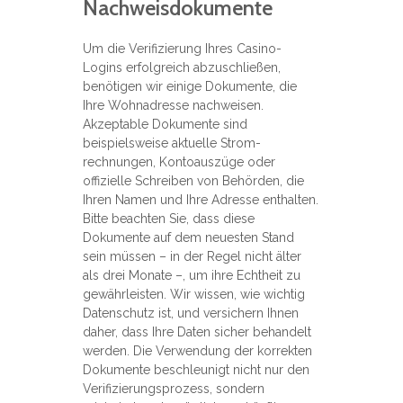
Nachweisdokumente
Um die Verifizierung Ihres Casino-
Logins erfolgreich abzuschließen,
benötigen wir einige Dokumente, die
Ihre Wohnadresse nachweisen.
Akzeptable Dokumente sind
beispielsweise aktuelle Strom-
rechnungen, Kontoauszüge oder
offizielle Schreiben von Behörden, die
Ihren Namen und Ihre Adresse enthalten.
Bitte beachten Sie, dass diese
Dokumente auf dem neuesten Stand
sein müssen – in der Regel nicht älter
als drei Monate –, um ihre Echtheit zu
gewährleisten. Wir wissen, wie wichtig
Datenschutz ist, und versichern Ihnen
daher, dass Ihre Daten sicher behandelt
werden. Die Verwendung der korrekten
Dokumente beschleunigt nicht nur den
Verifizierungsprozess, sondern