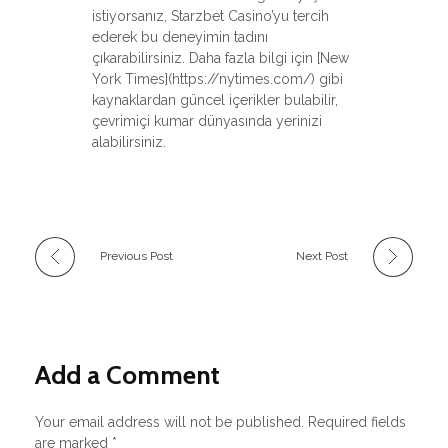
istiyorsanız, Starzbet Casino’yu tercih
ederek bu deneyimin tadını
çıkarabilirsiniz. Daha fazla bilgi için [New
York Times](https://nytimes.com/) gibi
kaynaklardan güncel içerikler bulabilir,
çevrimiçi kumar dünyasında yerinizi
alabilirsiniz.
Previous Post
Next Post
Add a Comment
Your email address will not be published. Required fields
are marked *