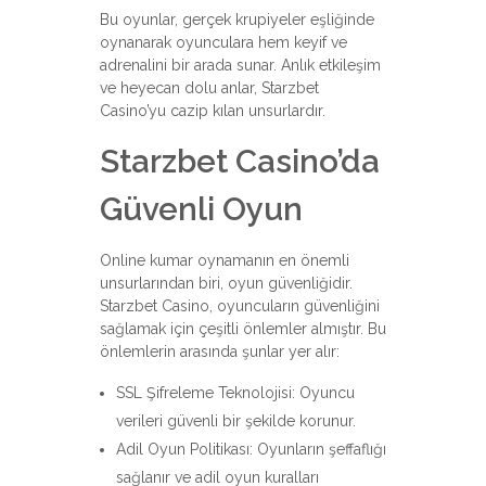
Bu oyunlar, gerçek krupiyeler eşliğinde
oynanarak oyunculara hem keyif ve
adrenalini bir arada sunar. Anlık etkileşim
ve heyecan dolu anlar, Starzbet
Casino’yu cazip kılan unsurlardır.
Starzbet Casino’da
Güvenli Oyun
Online kumar oynamanın en önemli
unsurlarından biri, oyun güvenliğidir.
Starzbet Casino, oyuncuların güvenliğini
sağlamak için çeşitli önlemler almıştır. Bu
önlemlerin arasında şunlar yer alır:
SSL Şifreleme Teknolojisi: Oyuncu
verileri güvenli bir şekilde korunur.
Adil Oyun Politikası: Oyunların şeffaflığı
sağlanır ve adil oyun kuralları