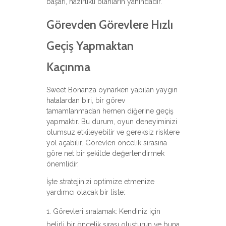
başarı, hazırlıklı olanların yanındadır.
Görevden Görevlere Hızlı
Geçiş Yapmaktan
Kaçınma
Sweet Bonanza oynarken yapılan yaygın
hatalardan biri, bir görev
tamamlanmadan hemen diğerine geçiş
yapmaktır. Bu durum, oyun deneyiminizi
olumsuz etkileyebilir ve gereksiz risklere
yol açabilir. Görevleri öncelik sırasına
göre net bir şekilde değerlendirmek
önemlidir.
İşte stratejinizi optimize etmenize
yardımcı olacak bir liste:
Görevleri sıralamak: Kendiniz için
belirli bir öncelik sırası oluşturun ve buna