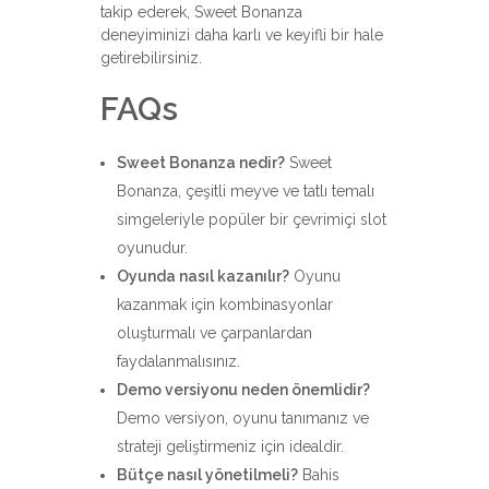
takip ederek, Sweet Bonanza
deneyiminizi daha karlı ve keyifli bir hale
getirebilirsiniz.
FAQs
Sweet Bonanza nedir?
Sweet
Bonanza, çeşitli meyve ve tatlı temalı
simgeleriyle popüler bir çevrimiçi slot
oyunudur.
Oyunda nasıl kazanılır?
Oyunu
kazanmak için kombinasyonlar
oluşturmalı ve çarpanlardan
faydalanmalısınız.
Demo versiyonu neden önemlidir?
Demo versiyon, oyunu tanımanız ve
strateji geliştirmeniz için idealdir.
Bütçe nasıl yönetilmeli?
Bahis