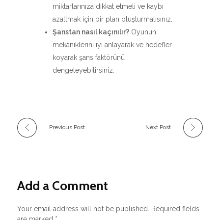
miktarlarınıza dikkat etmeli ve kaybı
azaltmak için bir plan oluşturmalısınız.
Şanstan nasıl kaçınılır?
Oyunun
mekaniklerini iyi anlayarak ve hedefler
koyarak şans faktörünü
dengeleyebilirsiniz.
Previous Post
Next Post
Add a Comment
Your email address will not be published. Required fields
are marked *