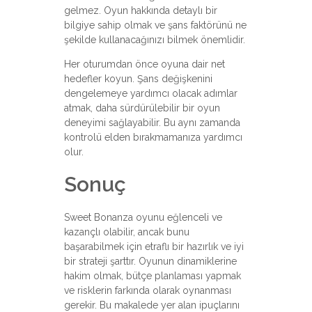
gelmez. Oyun hakkında detaylı bir
bilgiye sahip olmak ve şans faktörünü ne
şekilde kullanacağınızı bilmek önemlidir.
Her oturumdan önce oyuna dair net
hedefler koyun. Şans değişkenini
dengelemeye yardımcı olacak adımlar
atmak, daha sürdürülebilir bir oyun
deneyimi sağlayabilir. Bu aynı zamanda
kontrolü elden bırakmamanıza yardımcı
olur.
Sonuç
Sweet Bonanza oyunu eğlenceli ve
kazançlı olabilir, ancak bunu
başarabilmek için etraflı bir hazırlık ve iyi
bir strateji şarttır. Oyunun dinamiklerine
hakim olmak, bütçe planlaması yapmak
ve risklerin farkında olarak oynanması
gerekir. Bu makalede yer alan ipuçlarını