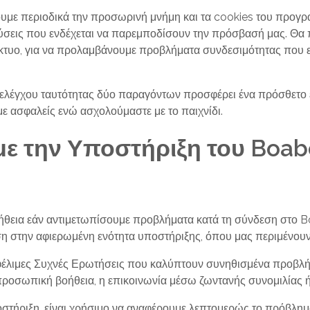
υμε περιοδικά την προσωρινή μνήμη και τα cookies του προγρ
σεις που ενδέχεται να παρεμποδίσουν την πρόσβασή μας. Θα
ίκτυο, για να προλαμβάνουμε προβλήματα συνδεσιμότητας που ε
 ελέγχου ταυτότητας δύο παραγόντων προσφέρει ένα πρόσθετο 
ε ασφαλείς ενώ ασχολούμαστε με το παιχνίδι.
με την Υποστήριξη του Boab
θεια εάν αντιμετωπίσουμε προβλήματα κατά τη σύνδεση στο B
η στην αφιερωμένη ενότητα υποστήριξης, όπου μας περιμένουν 
έλιμες Συχνές Ερωτήσεις που καλύπτουν συνηθισμένα προβλ
ροσωπική βοήθεια, η επικοινωνία μέσω ζωντανής συνομιλίας ή e
στήριξη, είναι χρήσιμο να αναφέρουμε λεπτομερώς το πρόβλημ