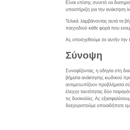
Είναι επίσης συνετό να διατηρ
υποστήριξη για την ανάκτηση 
Τελικά, λαμβάνοντας αυτά τα βή
παιχνιδιού κάθε φορά που εισε
Ας υποσχεθούμε σε αυτήν την 
Σύνοψη
Συνοψίζοντας, η οδηγία στη δι
βήματα ανάκτησης κωδικού πρό
αντιμετωπίζουν προβλήματα σύ
έλεγχο ταυτότητας δύο παραγό
τις δυσκολίες. Ας εξασφαλίσουμ
διαχειριστούμε οποιαδήποτε ε