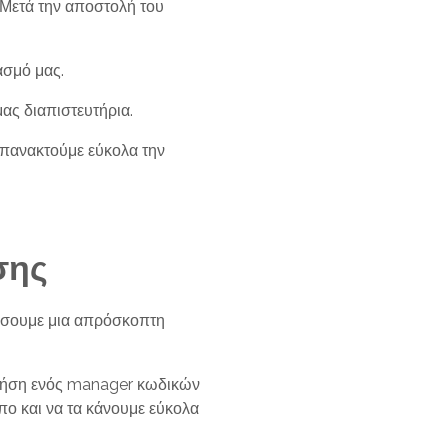
 Μετά την αποστολή του
ασμό μας.
ας διαπιστευτήρια.
επανακτούμε εύκολα την
σης
ίσουμε μια απρόσκοπτη
 χρήση ενός manager κωδικών
ο και να τα κάνουμε εύκολα