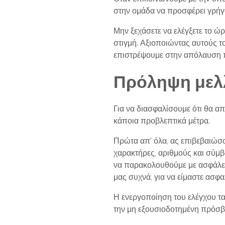
στην ομάδα να προσφέρει γρή
Μην ξεχάσετε να ελέγξετε το ώρ
στιγμή. Αξιοποιώντας αυτούς 
επιστρέψουμε στην απόλαυση π
Πρόληψη μελ
Για να διασφαλίσουμε ότι θα 
κάποια προβλεπτικά μέτρα.
Πρώτα απ’ όλα, ας επιβεβαιώσ
χαρακτήρες, αριθμούς και σύμ
να παρακολουθούμε με ασφάλει
μας συχνά, για να είμαστε ασφα
Η ενεργοποίηση του ελέγχου τ
την μη εξουσιοδοτημένη πρόσβ