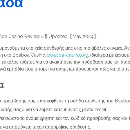
άδα
μονούμε τα στοιχεία σύνδεσής μας στις πιο άβολες στιγμές. Αν
ση στο Boaboa Casino,
boaboa-casino.org
, ιδιαίτερα με ξεχα
ας εύκολος τρόπος για να ανακτήσετε την πρόσβασή σας και αυτό
ινά εμπόδια που μπορεί να αντιμετωπίσουμε και πώς να τα υπ
α
ό πρόσβασής σας, επισκεφθείτε τη σελίδα σύνδεσης του Boaboa
ασής σας;» για να λάβετε κατευθύνσεις μέσω email.
άγει σωστά το όνομα χρήστη και τον κωδικό πρόσβασής σας και τ
 να αποφύγετε τυχόν απορρίψεις σύνδεσης.