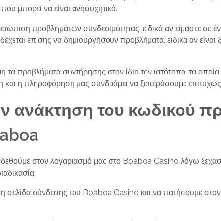
που μπορεί να είναι ανησυχητικό.
ιμετώπιση προβλημάτων συνδεσιμότητας, ειδικά αν είμαστε σε έν
νδέχεται επίσης να δημιουργήσουν προβλήματα, ειδικά αν είναι
η τα προβλήματα συντήρησης στον ίδιο τον ιστότοπο, τα οποία
και η πληροφόρηση μας συνδράμει να ξεπεράσουμε επιτυχώς 
ην ανάκτηση του κωδικού 
oaboa
υνδεθούμε στον λογαριασμό μας στο Boaboa Casino λόγω ξεχα
ιαδικασία.
στη σελίδα σύνδεσης του Boaboa Casino και να πατήσουμε στο