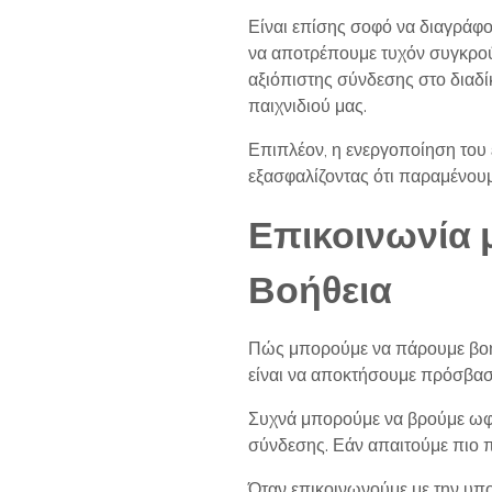
Είναι επίσης σοφό να διαγράφο
να αποτρέπουμε τυχόν συγκρού
αξιόπιστης σύνδεσης στο διαδ
παιχνιδιού μας.
Επιπλέον, η ενεργοποίηση του
εξασφαλίζοντας ότι παραμένουμ
Επικοινωνία 
Βοήθεια
Πώς μπορούμε να πάρουμε βοή
είναι να αποκτήσουμε πρόσβασ
Συχνά μπορούμε να βρούμε ωφ
σύνδεσης. Εάν απαιτούμε πιο π
Όταν επικοινωνούμε με την υπο