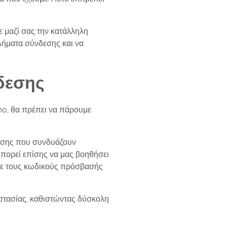
ε μαζί σας την κατάλληλη
λήματα σύνδεσης και να
δεσης
no, θα πρέπει να πάρουμε
βασης που συνδυάζουν
πορεί επίσης να μας βοηθήσει
υμε τους κωδικούς πρόσβασής
στασίας, καθιστώντας δύσκολη