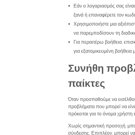
Εάν ο λογαριασμός σας είναι
ξανά ή επαναφέρετε τον κωδ
Χρησιμοποιήστε μια αξιόπισ
να παρεμποδίσουν τη διαδικ
Για περαιτέρω βοήθεια, επισ
για εξατομικευμένη βοήθεια
Συνήθη προβλ
παίκτες
Όταν προσπαθούμε να εισέλθο
προβλήματα που μπορεί να είνα
πρόκειται για το όνομα χρήστη 
Χωρίς σημαντική προσοχή, μπο
σύνδεσης. Επιπλέον, μπορεί ν