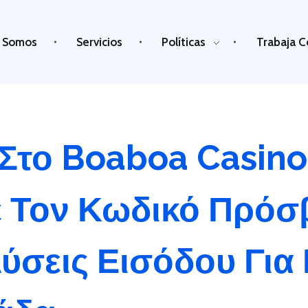
 Somos
Servicios
Políticas
Trabaja C
Στο Boaboa Casino
ε Τον Κωδικό Πρό
Λύσεις Εισόδου Για 