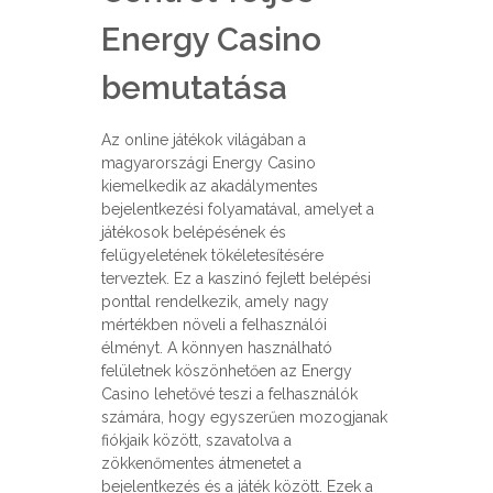
Energy Casino
bemutatása
Az online játékok világában a
magyarországi Energy Casino
kiemelkedik az akadálymentes
bejelentkezési folyamatával, amelyet a
játékosok belépésének és
felügyeletének tökéletesítésére
terveztek. Ez a kaszinó fejlett belépési
ponttal rendelkezik, amely nagy
mértékben növeli a felhasználói
élményt. A könnyen használható
felületnek köszönhetően az Energy
Casino lehetővé teszi a felhasználók
számára, hogy egyszerűen mozogjanak
fiókjaik között, szavatolva a
zökkenőmentes átmenetet a
bejelentkezés és a játék között. Ezek a