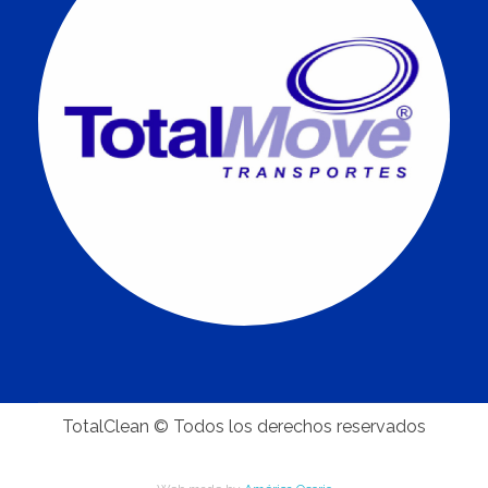
TotalClean © Todos los derechos reservados