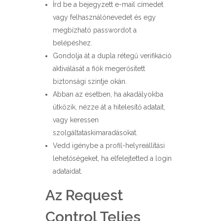
Írd be a bejegyzett e-mail címedet
vagy felhasználónevedet és egy
megbízható passwordot a
belépéshez.
Gondolja át a dupla rétegű verifikáció
aktiválását a fiók megerősített
biztonsági szintje okán.
Abban az esetben, ha akadályokba
ütközik, nézze át a hitelesítő adatait,
vagy keressen
szolgáltatáskimaradásokat.
Vedd igénybe a profil-helyreállítási
lehetőségeket, ha elfelejtetted a login
adataidat.
Az Request
Control Teljes