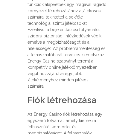
funkciók alapvetőek egy magával ragadó
környezet létrehozásához a játékosok
számára, tekintettel a sokféle
technológiai szintű játékosokat.
Ezenkívül a bejelentkezési folyamatot
szigorú biztonsági intézkedések védik,
emelve a megbízhatóságot és a
hitelességet. Az problémamentesség és
a felhasználóbarát tervezés kiemelve az
Energy Casino szabványt teremt a
kompetitív online játékkörnyezetben,
végül hozzájárulva egy jobb
játékélményhez minden játékos
számára.
Fiók létrehozása
Az Energy Casino fiók létrehozása egy
egyszerű folyamat, amely kiemeli a
felhasználói komfortot és
megbízhatóságot. A felhasználók