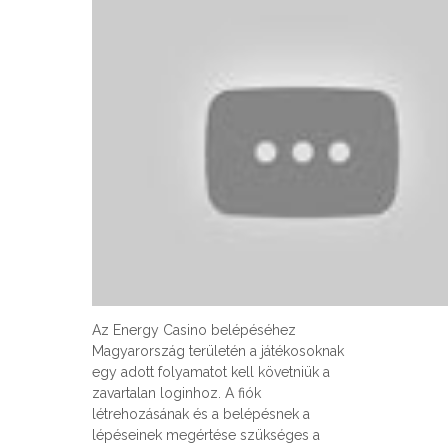
Az Energy Casino belépéséhez
Magyarország területén a játékosoknak
egy adott folyamatot kell követniük a
zavartalan loginhoz. A fiók
létrehozásának és a belépésnek a
lépéseinek megértése szükséges a