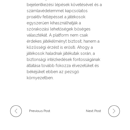
bejelentkezési lépések követésével és a
számlavédelemmel kapcsolatos
proaktív fellépéssel a játékosok
egyszerűen kihasználhatják a
szórakozási lehetőségek bőséges
választékát. A platform nem csak
érdekes játékélményt biztosít, hanem a
közösségi érzést is erősíti. Ahogy a
játékosok haladnak játékutak során, a
biztonsági intézkedések fontosságának
átlátása tovább fokozza élvezetüket és
békéjüket ebben az pezsgő
környezetben.
Previous Post
Next Post