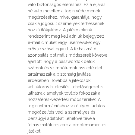
való biztonságos eléréshez. Ez a eljárás
nélkülözhetetlen a login védelmének
megőrzéséhez, mivel garantálja, hogy
csak a jogosult személyek férhessenek
hozzá fiókjukhoz. A játékosoknak
rendszerint meg kell adniuk bejegyzett
e-mail címüket vagy usernevüket egy
erős jelszóval együtt. A felhasználói
azonosítás optimális módszereit követve
ajánlott, hogy a passwordök betűk,
számok és szimbólumok összetételét
tartalmazzák a biztonság javítása
érdekében. Továbbá a játékosok
kétfaktoros hitelesítési lehetőségeket is
láthatnak, amelyek tovább fokozzák a
hozzáférés-vezérlési módszereket. A
login információkhoz való ilyen tudatos
megközelítés védi a személyes és
pénzügyi adatokat, lehetővé téve a
felhasználók részére a problémamentes
játékot.