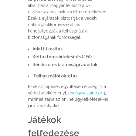
alkalmaz a magyar felhasználók
érzékeny adatainak védelme érdekében.
Ezek a eljárások biztosítják a védett
online játékkörnyezetet, és
hangsúlyozzák a felhasználók
biztonságának fontosságát.
Adattitkosítás
Kétfaktoros hitelesítés (2FA)
Rendszeres biztonsági auditok
Felhasználói oktatás
Ezek az lépések együttesen elősegítik a
védett játékélményt,
energykaszino.org
,
minimalizálva az online ügyletkötésekkel
járó veszélyeket.
Játékok
felfedezése