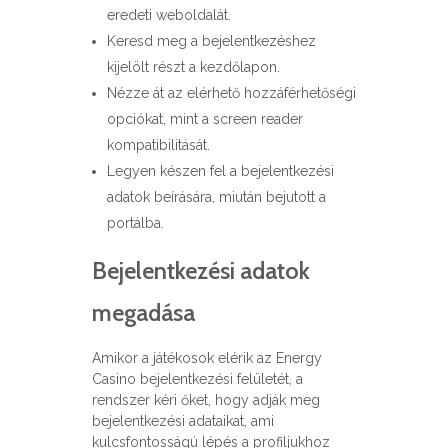
eredeti weboldalát.
Keresd meg a bejelentkezéshez
kijelölt részt a kezdőlapon.
Nézze át az elérhető hozzáférhetőségi
opciókat, mint a screen reader
kompatibilitását.
Legyen készen fel a bejelentkezési
adatok beírására, miután bejutott a
portálba.
Bejelentkezési adatok
megadása
Amikor a játékosok elérik az Energy
Casino bejelentkezési felületét, a
rendszer kéri őket, hogy adják meg
bejelentkezési adataikat, ami
kulcsfontosságú lépés a profiljukhoz