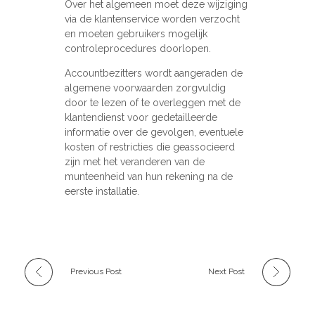
Over het algemeen moet deze wijziging
via de klantenservice worden verzocht
en moeten gebruikers mogelijk
controleprocedures doorlopen.
Accountbezitters wordt aangeraden de
algemene voorwaarden zorgvuldig
door te lezen of te overleggen met de
klantendienst voor gedetailleerde
informatie over de gevolgen, eventuele
kosten of restricties die geassocieerd
zijn met het veranderen van de
munteenheid van hun rekening na de
eerste installatie.
Previous Post
Next Post