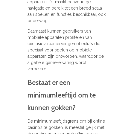
apparaten. Dit maakt eenvoudige
navigatie en bereik tot een breed scala
aan spellen en functies beschikbaar, ook
onderweg.
Daarnaast kunnen gebruikers van
mobiele apparaten profiteren van
exclusieve aanbiedingen of extra’s die
speciaal voor spelen op mobiele
apparaten zijn ontworpen, waardoor de
algehele game-ervaring wordt
verbeterd.
Bestaat er een
minimumleeftijd om te
kunnen gokken?
De minimumleeftijdsgrens om bij online
casino’s te gokken, is meestal gelijk met
de juridische minimumleeftijdsgrens