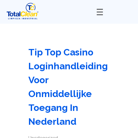
Total Clean
Limpieza industrial
Tip Top Casino
Loginhandleiding
Voor
Onmiddellijke
Toegang In
Nederland