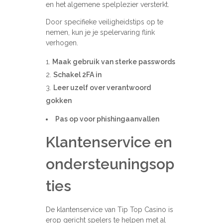
en het algemene spelplezier versterkt.
Door specifieke veiligheidstips op te
nemen, kun je je spelervaring flink
verhogen.
Maak gebruik van sterke passwords
Schakel 2FA in
Leer uzelf over verantwoord
gokken
Pas op voor phishingaanvallen
Klantenservice en
ondersteuningsop
ties
De klantenservice van Tip Top Casino is
erop gericht spelers te helpen met al