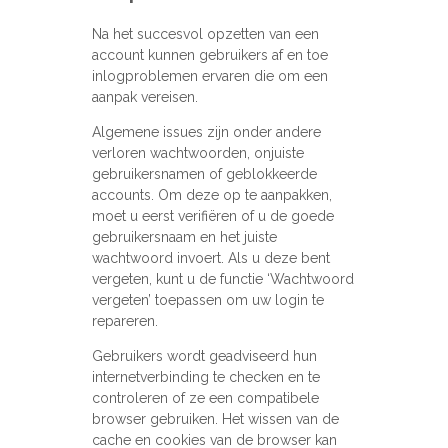
Na het succesvol opzetten van een
account kunnen gebruikers af en toe
inlogproblemen ervaren die om een
aanpak vereisen.
Algemene issues zijn onder andere
verloren wachtwoorden, onjuiste
gebruikersnamen of geblokkeerde
accounts. Om deze op te aanpakken,
moet u eerst verifiëren of u de goede
gebruikersnaam en het juiste
wachtwoord invoert. Als u deze bent
vergeten, kunt u de functie ‘Wachtwoord
vergeten’ toepassen om uw login te
repareren.
Gebruikers wordt geadviseerd hun
internetverbinding te checken en te
controleren of ze een compatibele
browser gebruiken. Het wissen van de
cache en cookies van de browser kan