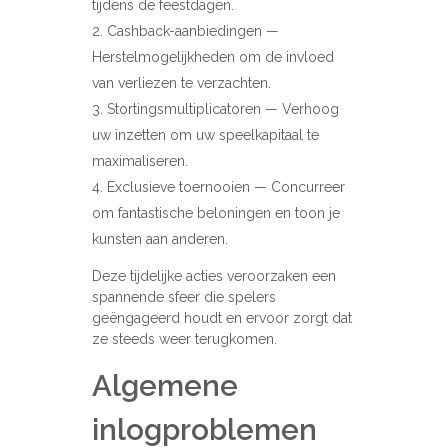
tijdens de feestdagen.
Cashback-aanbiedingen —
Herstelmogelijkheden om de invloed
van verliezen te verzachten.
Stortingsmultiplicatoren — Verhoog
uw inzetten om uw speelkapitaal te
maximaliseren.
Exclusieve toernooien — Concurreer
om fantastische beloningen en toon je
kunsten aan anderen.
Deze tijdelijke acties veroorzaken een
spannende sfeer die spelers
geëngageerd houdt en ervoor zorgt dat
ze steeds weer terugkomen.
Algemene
inlogproblemen