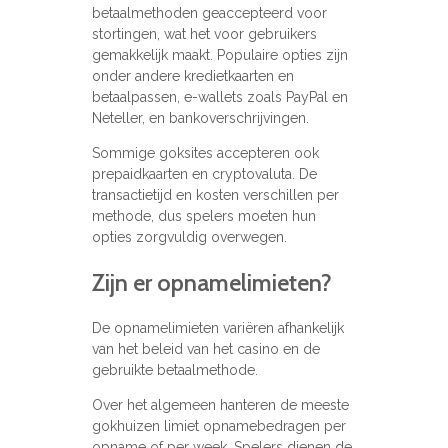
betaalmethoden geaccepteerd voor
stortingen, wat het voor gebruikers
gemakkelijk maakt. Populaire opties zijn
onder andere kredietkaarten en
betaalpassen, e-wallets zoals PayPal en
Neteller, en bankoverschrijvingen.
Sommige goksites accepteren ook
prepaidkaarten en cryptovaluta. De
transactietijd en kosten verschillen per
methode, dus spelers moeten hun
opties zorgvuldig overwegen.
Zijn er opnamelimieten?
De opnamelimieten variëren afhankelijk
van het beleid van het casino en de
gebruikte betaalmethode.
Over het algemeen hanteren de meeste
gokhuizen limiet opnamebedragen per
opname of per week. Spelers dienen de