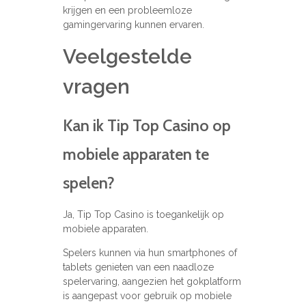
krijgen en een probleemloze
gamingervaring kunnen ervaren.
Veelgestelde
vragen
Kan ik Tip Top Casino op
mobiele apparaten te
spelen?
Ja, Tip Top Casino is toegankelijk op
mobiele apparaten.
Spelers kunnen via hun smartphones of
tablets genieten van een naadloze
spelervaring, aangezien het gokplatform
is aangepast voor gebruik op mobiele