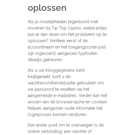
oplossen
Als je moeilijkheden tegenkomt met
invoeren bij Tip Top Casino, welke acties
kun je dan doen om het probleem op te
oplossen? Verifieer eerst of de
accountnaam en het toegangscode juist
zijn ingevoerd, aangezien typfouten
dikwijls gebeuren.
Als u uw inloggegevens bent
kwijtgeraakt, kunt u de
wachtwoordhersteloptie gebruiken om
uw password te resetten via het
aangemelde e-mailadres. Verder kan het
wissen van de browsercache en cookies
helpen, aangezien oude informatie het
loginproces kunnen verstoren.
Een ander punt om te overwegen is de
online verbinding; een slechte of