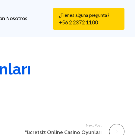
¿Tienes alguna pregunta?
on Nosotros
+56 2 2372 1100
nları
Next Post
“ücretsiz Online Casino Oyunları