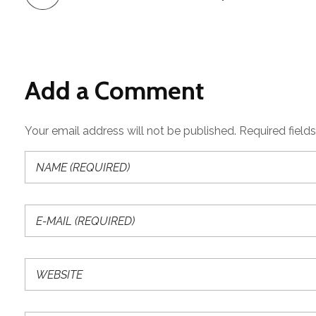
Add a Comment
Your email address will not be published. Required field