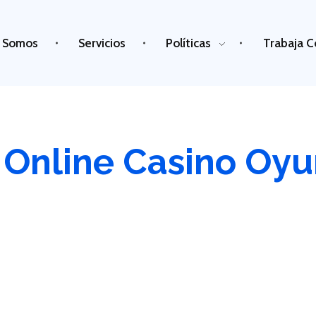
 Somos
Servicios
Políticas
Trabaja C
 Online Casino Oyu