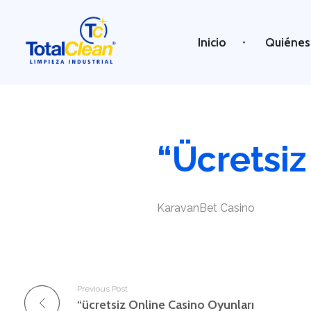
Inicio
Quiénes
Total Clean
Limpieza industrial
“ücretsiz
KaravanBet Casino
Previous Post
“ücretsiz Online Casino Oyunları