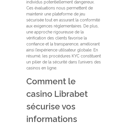
individus potentiellement dangereux.
Ces évaluations nous permettent de
maintenir une plateforme de jeu
sécurisée tout en assurant la conformité
aux exigences réglementaires. De plus,
une approche rigoureuse de la
vérification des clients favorise la
confiance et la transparence, améliorant
ainsi l’expérience utilisateur globale. En
résumé, les procédures KYC constituent
un pilier de la sécurité dans l’univers des
casinos en ligne.
Comment le
casino Librabet
sécurise vos
informations