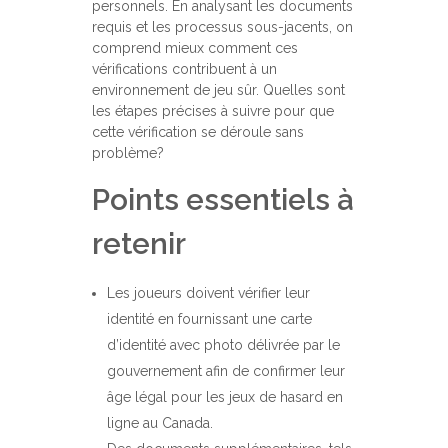
personnels. En analysant les documents
requis et les processus sous-jacents, on
comprend mieux comment ces
vérifications contribuent à un
environnement de jeu sûr. Quelles sont
les étapes précises à suivre pour que
cette vérification se déroule sans
problème?
Points essentiels à
retenir
Les joueurs doivent vérifier leur
identité en fournissant une carte
d’identité avec photo délivrée par le
gouvernement afin de confirmer leur
âge légal pour les jeux de hasard en
ligne au Canada.