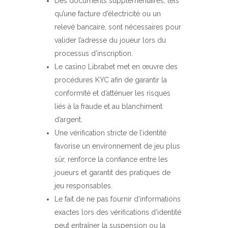
Des documents supplémentaires, tels
qu’une facture d’électricité ou un
relevé bancaire, sont nécessaires pour
valider l’adresse du joueur lors du
processus d’inscription.
Le casino Librabet met en œuvre des
procédures KYC afin de garantir la
conformité et d’atténuer les risques
liés à la fraude et au blanchiment
d’argent.
Une vérification stricte de l’identité
favorise un environnement de jeu plus
sûr, renforce la confiance entre les
joueurs et garantit des pratiques de
jeu responsables.
Le fait de ne pas fournir d’informations
exactes lors des vérifications d’identité
peut entraîner la suspension ou la