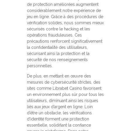
de protection améliorées augmentent
considérablement notre expérience de
jeu en ligne. Grâce à des procédures de
vérification solides, nous sommes mieux
sécurisés contre le hacking et les
opérations frauduleuses. Ces
précautions renforcent significativement
la confidentialité des utilisateurs,
sécurisant ainsi la protection et la
sécurité de nos renseignements
personnelles.
De plus, en mettant en œuvre des
mesures de cybersécurité strictes, des
sites comme Librabet Casino favorisent
un environnement plus sûr pour tous les
utilisateurs, diminuant ainsi les risques
liés aux jeux d’argent en ligne. Loin
d’être un obstacle, les vérifications
d’identité forment une protection
essentielle, solidifiant la confiance