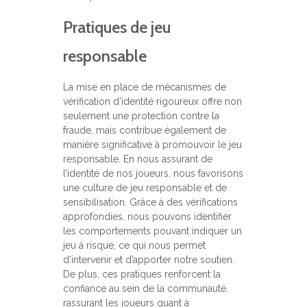
Pratiques de jeu
responsable
La mise en place de mécanismes de
vérification d’identité rigoureux offre non
seulement une protection contre la
fraude, mais contribue également de
manière significative à promouvoir le jeu
responsable. En nous assurant de
l’identité de nos joueurs, nous favorisons
une culture de jeu responsable et de
sensibilisation. Grâce à des vérifications
approfondies, nous pouvons identifier
les comportements pouvant indiquer un
jeu à risque, ce qui nous permet
d’intervenir et d’apporter notre soutien.
De plus, ces pratiques renforcent la
confiance au sein de la communauté,
rassurant les joueurs quant à