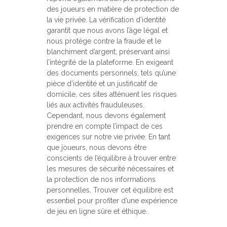
des joueurs en matière de protection de
la vie privée. La vérification d’identité
garantit que nous avons l’âge légal et
nous protège contre la fraude et le
blanchiment d’argent, préservant ainsi
l’intégrité de la plateforme. En exigeant
des documents personnels, tels qu’une
pièce d’identité et un justificatif de
domicile, ces sites atténuent les risques
liés aux activités frauduleuses.
Cependant, nous devons également
prendre en compte l’impact de ces
exigences sur notre vie privée. En tant
que joueurs, nous devons être
conscients de l’équilibre à trouver entre
les mesures de sécurité nécessaires et
la protection de nos informations
personnelles. Trouver cet équilibre est
essentiel pour profiter d’une expérience
de jeu en ligne sûre et éthique.