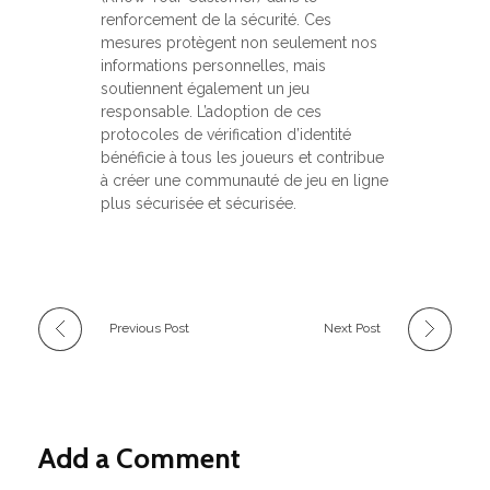
renforcement de la sécurité. Ces
mesures protègent non seulement nos
informations personnelles, mais
soutiennent également un jeu
responsable. L’adoption de ces
protocoles de vérification d’identité
bénéficie à tous les joueurs et contribue
à créer une communauté de jeu en ligne
plus sécurisée et sécurisée.
Previous Post
Next Post
Add a Comment