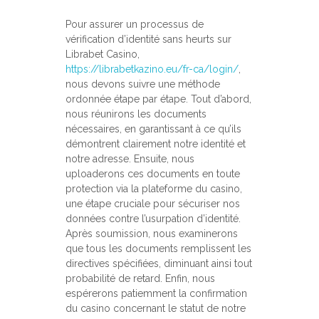
Pour assurer un processus de
vérification d’identité sans heurts sur
Librabet Casino,
https://librabetkazino.eu/fr-ca/login/
,
nous devons suivre une méthode
ordonnée étape par étape. Tout d’abord,
nous réunirons les documents
nécessaires, en garantissant à ce qu’ils
démontrent clairement notre identité et
notre adresse. Ensuite, nous
uploaderons ces documents en toute
protection via la plateforme du casino,
une étape cruciale pour sécuriser nos
données contre l’usurpation d’identité.
Après soumission, nous examinerons
que tous les documents remplissent les
directives spécifiées, diminuant ainsi tout
probabilité de retard. Enfin, nous
espérerons patiemment la confirmation
du casino concernant le statut de notre