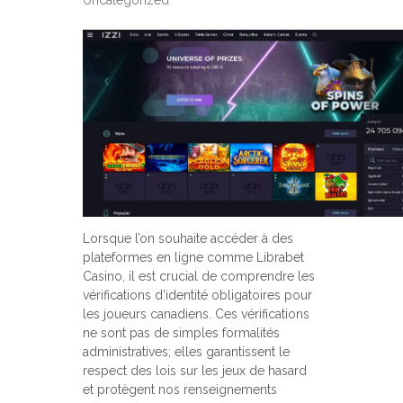
Uncategorized
Lorsque l’on souhaite accéder à des
plateformes en ligne comme Librabet
Casino, il est crucial de comprendre les
vérifications d’identité obligatoires pour
les joueurs canadiens. Ces vérifications
ne sont pas de simples formalités
administratives; elles garantissent le
respect des lois sur les jeux de hasard
et protègent nos renseignements