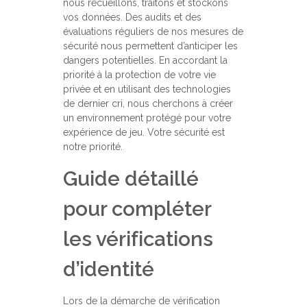
nous recueillons, traitons et stockons
vos données. Des audits et des
évaluations réguliers de nos mesures de
sécurité nous permettent d’anticiper les
dangers potentielles. En accordant la
priorité à la protection de votre vie
privée et en utilisant des technologies
de dernier cri, nous cherchons à créer
un environnement protégé pour votre
expérience de jeu. Votre sécurité est
notre priorité.
Guide détaillé
pour compléter
les vérifications
d’identité
Lors de la démarche de vérification