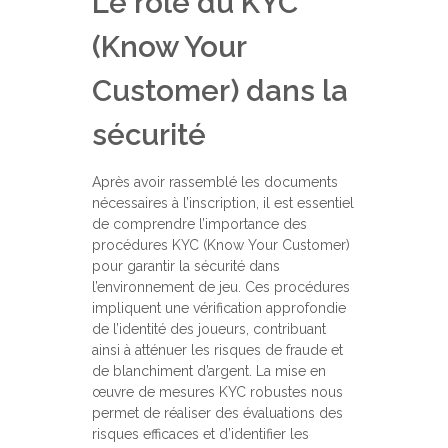
Le rôle du KYC
(Know Your
Customer) dans la
sécurité
Après avoir rassemblé les documents
nécessaires à l’inscription, il est essentiel
de comprendre l’importance des
procédures KYC (Know Your Customer)
pour garantir la sécurité dans
l’environnement de jeu. Ces procédures
impliquent une vérification approfondie
de l’identité des joueurs, contribuant
ainsi à atténuer les risques de fraude et
de blanchiment d’argent. La mise en
œuvre de mesures KYC robustes nous
permet de réaliser des évaluations des
risques efficaces et d’identifier les