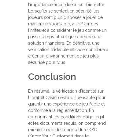
l’importance accordée à leur bien-être.
Lorsqu’ils se sentent en sécurité, les
joueurs sont plus disposés à jouer de
manière responsable, à se fixer des
limites et à considérer le jeu comme un
passe-temps plutôt que comme une
solution financière. En définitive, une
vérification d’identité efficace contribue à
créer un environnement de jeu plus
sécurisé pour tous.
Conclusion
En résumé, la vérification d’identité sur
Librabet Casino est indispensable pour
garantir une expérience de jeu fiable et
conforme à la réglementation. En
comprenant les conditions d’âge légal
et les documents requis, on comprend
mieux le rôle de la procédure KYC
(Know Your Customer) dans le