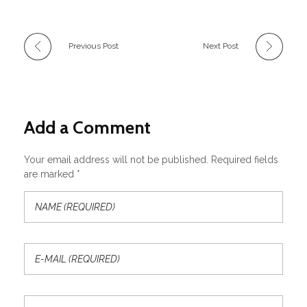
Previous Post
Next Post
Add a Comment
Your email address will not be published. Required fields
are marked *