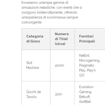
troveranno un’ampia gamma di
simulazioni realistiche, con eventi che si
svolgono ininterrottamente, offrendo
un’esperienza di scommessa sempre
coinvolgente.
Numero
Categoria
Fornitori
di Titoli
di Gioco
Principali
(circa)
NetEnt,
Microgaming,
Slot
4000+
Pragmatic
Machine
Play, Play’n
GO
Evolution
Giochi da
Gaming,
300+
Tavolo
Betsoft,
iSoftBet