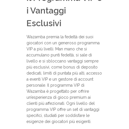
i Vantaggi
Esclusivi
Wazamba premia la fedeltà dei suoi
giocatori con un generoso programma
VIP a più livelli. Man mano che si
accumulano punti fedeltà, si sale di
livello e si sbloccano vantaggi sempre
più esclusivi, come bonus di deposito
dedicati, limiti di puntata più alti, accesso
a eventi VIP e un gestore di account
personale. Il programma VIP di
Wazamba è progettato per offrire
un’esperienza di gioco premium ai
clienti più affezionati. Ogni livello del
programma VIP offre un set di vantaggi
specifici, studiati per soddisfare le
esigenze dei giocatori più esigenti.