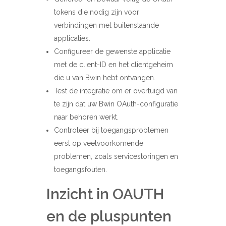
tokens die nodig zijn voor
verbindingen met buitenstaande
applicaties.
Configureer de gewenste applicatie
met de client-ID en het clientgeheim
die u van Bwin hebt ontvangen.
Test de integratie om er overtuigd van
te zijn dat uw Bwin OAuth-configuratie
naar behoren werkt.
Controleer bij toegangsproblemen
eerst op veelvoorkomende
problemen, zoals servicestoringen en
toegangsfouten.
Inzicht in OAUTH
en de pluspunten