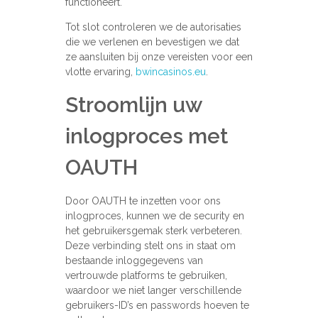
functioneert.
Tot slot controleren we de autorisaties
die we verlenen en bevestigen we dat
ze aansluiten bij onze vereisten voor een
vlotte ervaring,
bwincasinos.eu
.
Stroomlijn uw
inlogproces met
OAUTH
Door OAUTH te inzetten voor ons
inlogproces, kunnen we de security en
het gebruikersgemak sterk verbeteren.
Deze verbinding stelt ons in staat om
bestaande inloggegevens van
vertrouwde platforms te gebruiken,
waardoor we niet langer verschillende
gebruikers-ID’s en passwords hoeven te