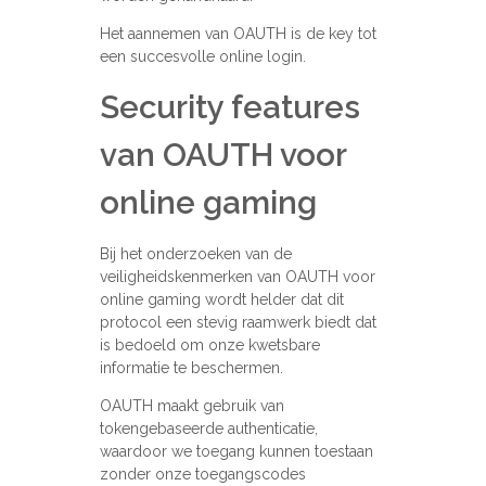
Het aannemen van OAUTH is de key tot
een succesvolle online login.
Security features
van OAUTH voor
online gaming
Bij het onderzoeken van de
veiligheidskenmerken van OAUTH voor
online gaming wordt helder dat dit
protocol een stevig raamwerk biedt dat
is bedoeld om onze kwetsbare
informatie te beschermen.
OAUTH maakt gebruik van
tokengebaseerde authenticatie,
waardoor we toegang kunnen toestaan
zonder onze toegangscodes