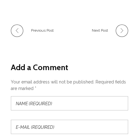
Previous Post
Next Post
Add a Comment
Your email address will not be published. Required fields
are marked *