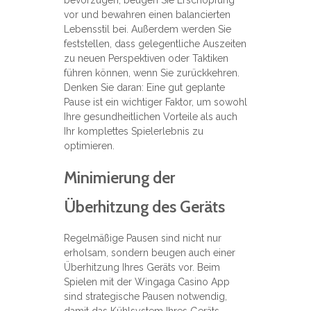
bevorzugen, beugen Sie Erschöpfung
vor und bewahren einen balancierten
Lebensstil bei. Außerdem werden Sie
feststellen, dass gelegentliche Auszeiten
zu neuen Perspektiven oder Taktiken
führen können, wenn Sie zurückkehren.
Denken Sie daran: Eine gut geplante
Pause ist ein wichtiger Faktor, um sowohl
Ihre gesundheitlichen Vorteile als auch
Ihr komplettes Spielerlebnis zu
optimieren.
Minimierung der
Überhitzung des Geräts
Regelmäßige Pausen sind nicht nur
erholsam, sondern beugen auch einer
Überhitzung Ihres Geräts vor. Beim
Spielen mit der Wingaga Casino App
sind strategische Pausen notwendig,