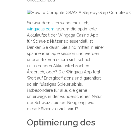
Uncategorized
Sie wundern sich wahrscheinlich,
wingagas.com
, warum die optimierte
Akkulaufzeit der Wingaga Casino App
für Schweiz Nutzer so essentiell ist.
Denken Sie daran, Sie sind mitten in einer
spannenden Spielsession und werden
unerwartet von einem sich schnell
entleerenden Akku unterbrochen.
Ärgerlich, oder? Die Wingaga App legt
Wert auf Energieeffizienz und garantiert
so ein flüssiges Spielerlebnis,
insbesondere für alle, die gerne
unterwegs in der wunderschönen Natur
der Schweiz spielen. Neugierig, wie
diese Effizienz erzielt wird?
Optimierung des