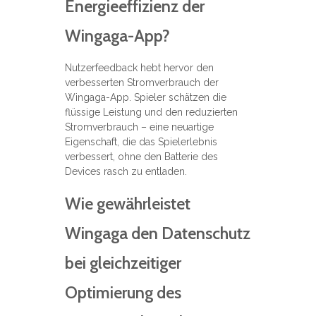
Energieeffizienz der
Wingaga-App?
Nutzerfeedback hebt hervor den
verbesserten Stromverbrauch der
Wingaga-App. Spieler schätzen die
flüssige Leistung und den reduzierten
Stromverbrauch – eine neuartige
Eigenschaft, die das Spielerlebnis
verbessert, ohne den Batterie des
Devices rasch zu entladen.
Wie gewährleistet
Wingaga den Datenschutz
bei gleichzeitiger
Optimierung des