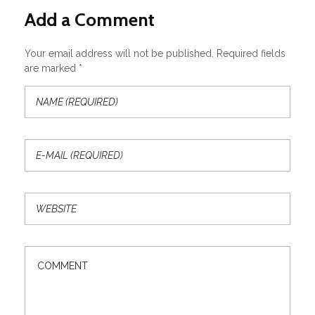
Add a Comment
Your email address will not be published. Required fields
are marked *