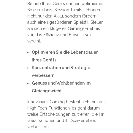
Betrieb Ihres Geräts und ein optimiertes
Spielerlebnis. Session-Limits schonen
nicht nur den Akku, sondern fördern
auch einen gesünderen Spielstil. Stellen
Sie sich ein klügeres Gaming-Erlebnis
vor, das Effizienz und Bewusstsein
vereint.
Optimieren Sie die Lebensdauer
Ihres Geräts
Konzentration und Strategie
verbessern
Genuss und Wohlbefinden im
Gleichgewicht
Innovatives Gaming besteht nicht nur aus
High-Tech-Funktionen; es geht darum,
weise Entscheidungen zu treffen, die Ihr
Gerät schonen und Ihr Spielerlebnis
verbessern.