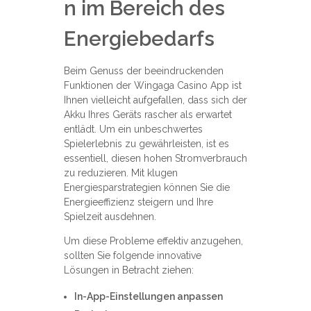
n im Bereich des
Energiebedarfs
Beim Genuss der beeindruckenden
Funktionen der Wingaga Casino App ist
Ihnen vielleicht aufgefallen, dass sich der
Akku Ihres Geräts rascher als erwartet
entlädt. Um ein unbeschwertes
Spielerlebnis zu gewährleisten, ist es
essentiell, diesen hohen Stromverbrauch
zu reduzieren. Mit klugen
Energiesparstrategien können Sie die
Energieeffizienz steigern und Ihre
Spielzeit ausdehnen.
Um diese Probleme effektiv anzugehen,
sollten Sie folgende innovative
Lösungen in Betracht ziehen:
In-App-Einstellungen anpassen