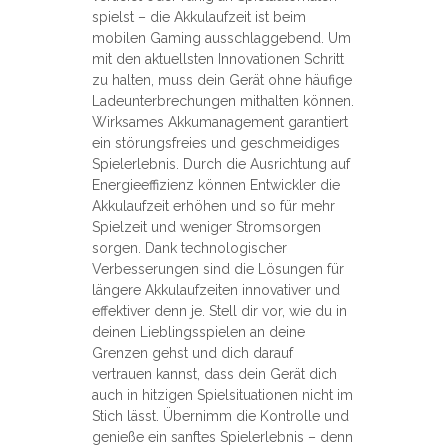
spielst – die Akkulaufzeit ist beim
mobilen Gaming ausschlaggebend. Um
mit den aktuellsten Innovationen Schritt
zu halten, muss dein Gerät ohne häufige
Ladeunterbrechungen mithalten können.
Wirksames Akkumanagement garantiert
ein störungsfreies und geschmeidiges
Spielerlebnis. Durch die Ausrichtung auf
Energieeffizienz können Entwickler die
Akkulaufzeit erhöhen und so für mehr
Spielzeit und weniger Stromsorgen
sorgen. Dank technologischer
Verbesserungen sind die Lösungen für
längere Akkulaufzeiten innovativer und
effektiver denn je. Stell dir vor, wie du in
deinen Lieblingsspielen an deine
Grenzen gehst und dich darauf
vertrauen kannst, dass dein Gerät dich
auch in hitzigen Spielsituationen nicht im
Stich lässt. Übernimm die Kontrolle und
genieße ein sanftes Spielerlebnis – denn