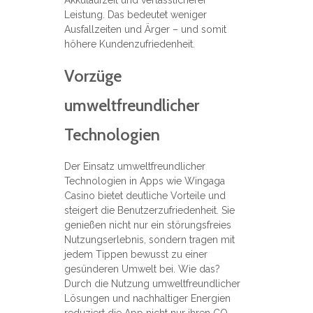
Leistung. Das bedeutet weniger
Ausfallzeiten und Ärger – und somit
höhere Kundenzufriedenheit.
Vorzüge
umweltfreundlicher
Technologien
Der Einsatz umweltfreundlicher
Technologien in Apps wie Wingaga
Casino bietet deutliche Vorteile und
steigert die Benutzerzufriedenheit. Sie
genießen nicht nur ein störungsfreies
Nutzungserlebnis, sondern tragen mit
jedem Tippen bewusst zu einer
gesünderen Umwelt bei. Wie das?
Durch die Nutzung umweltfreundlicher
Lösungen und nachhaltiger Energien
reduziert die App nicht nur ihren CO₂-