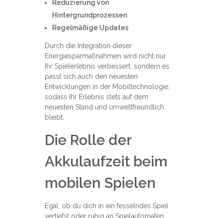
Reduzierung von
Hintergrundprozessen
Regelmäßige Updates
Durch die Integration dieser
Energiesparmaßnahmen wird nicht nur
Ihr Spielerlebnis verbessert, sondern es
passt sich auch den neuesten
Entwicklungen in der Mobiltechnologie,
sodass Ihr Erlebnis stets auf dem
neuesten Stand und umweltfreundlich
bleibt.
Die Rolle der
Akkulaufzeit beim
mobilen Spielen
Egal, ob du dich in ein fesselndes Spiel
vertiefst oder ruhig an Spielautomaten