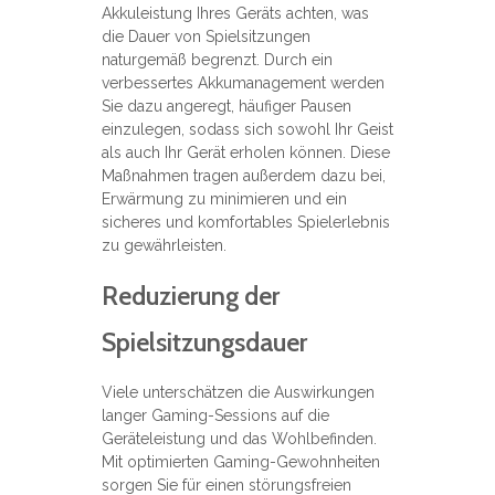
Akkuleistung Ihres Geräts achten, was
die Dauer von Spielsitzungen
naturgemäß begrenzt. Durch ein
verbessertes Akkumanagement werden
Sie dazu angeregt, häufiger Pausen
einzulegen, sodass sich sowohl Ihr Geist
als auch Ihr Gerät erholen können. Diese
Maßnahmen tragen außerdem dazu bei,
Erwärmung zu minimieren und ein
sicheres und komfortables Spielerlebnis
zu gewährleisten.
Reduzierung der
Spielsitzungsdauer
Viele unterschätzen die Auswirkungen
langer Gaming-Sessions auf die
Geräteleistung und das Wohlbefinden.
Mit optimierten Gaming-Gewohnheiten
sorgen Sie für einen störungsfreien