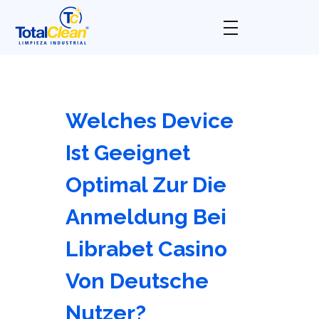
Total Clean
Limpieza industrial
Welches Device
Ist Geeignet
Optimal Zur Die
Anmeldung Bei
Librabet Casino
Von Deutsche
Nutzer?