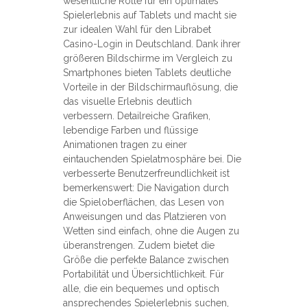
wesentliche Rolle für ein optimales
Spielerlebnis auf Tablets und macht sie
zur idealen Wahl für den Librabet
Casino-Login in Deutschland. Dank ihrer
größeren Bildschirme im Vergleich zu
Smartphones bieten Tablets deutliche
Vorteile in der Bildschirmauflösung, die
das visuelle Erlebnis deutlich
verbessern. Detailreiche Grafiken,
lebendige Farben und flüssige
Animationen tragen zu einer
eintauchenden Spielatmosphäre bei. Die
verbesserte Benutzerfreundlichkeit ist
bemerkenswert: Die Navigation durch
die Spieloberflächen, das Lesen von
Anweisungen und das Platzieren von
Wetten sind einfach, ohne die Augen zu
überanstrengen. Zudem bietet die
Größe die perfekte Balance zwischen
Portabilität und Übersichtlichkeit. Für
alle, die ein bequemes und optisch
ansprechendes Spielerlebnis suchen,