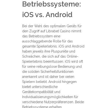
Betriebssysteme:
iOS vs. Android
Bei der Wahl des optimalen Geräts für
den Zugriff auf Librabet Casino nimmt
das Betriebssystem eine
ausschlaggebende Rolle für das
gesamte Spielerlebnis. iOS und Android
haben jeweils ihre Pluspunkte und
Schwächen, die sich auf das Online-
Spielerlebnis beeinflussen. iOS wird oft
für seine reibungslose Bedienung und
die soliden Sicherheitsfunktionen
anerkannt und ist daher bei vielen
Spielern beliebt. Android hingegen
bietet unterschiedliche
Gerätekompatibilität und
Individualisierungsmöglichkeiten für
verschiedene Nutzerpräferenzen. Beide
Betriebssysteme erhalten