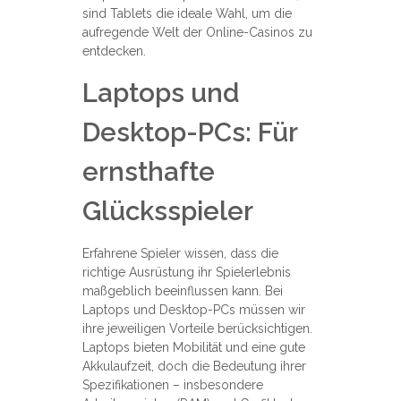
sind Tablets die ideale Wahl, um die
aufregende Welt der Online-Casinos zu
entdecken.
Laptops und
Desktop-PCs: Für
ernsthafte
Glücksspieler
Erfahrene Spieler wissen, dass die
richtige Ausrüstung ihr Spielerlebnis
maßgeblich beeinflussen kann. Bei
Laptops und Desktop-PCs müssen wir
ihre jeweiligen Vorteile berücksichtigen.
Laptops bieten Mobilität und eine gute
Akkulaufzeit, doch die Bedeutung ihrer
Spezifikationen – insbesondere