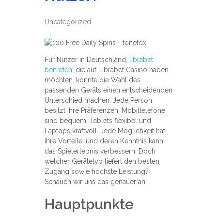
Uncategorized
Für Nutzer in Deutschland,
librabet
beitreten
, die auf Librabet Casino haben
möchten, könnte die Wahl des
passenden Geräts einen entscheidenden
Unterschied machen. Jede Person
besitzt ihre Präferenzen: Mobiltelefone
sind bequem, Tablets flexibel und
Laptops kraftvoll. Jede Möglichkeit hat
ihre Vorteile, und deren Kenntnis kann
das Spielerlebnis verbessern. Doch
welcher Gerätetyp liefert den besten
Zugang sowie höchste Leistung?
Schauen wir uns das genauer an.
Hauptpunkte