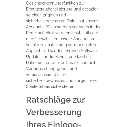
Gesichtserkennungsfunktion zur
Benutzerauthentifizierung und gestatten
so einen zügigen und
sicherheitsbewussten Eintritt auf unsere
Accounts. PCs hingegen vertrauen in der
Regel auf effektive Virenschutzsoftware
und Firewalls, um unsere Angaben zu
schützen. Unabhängig vom benutzten
Apparat sind wiederkehrende Software-
Updates für die Schutz unerlässlich.
Daher sollten wir der Gerätesicherheit
Vorrangstellung geben und
vorausschauend für ein
sicherheitsbewusstes und sorgenfreies
Spielerlebnis sicherstellen.
Ratschläge zur
Verbesserung
Ihres Einlogg-