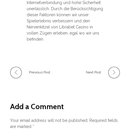
Internetverbindung und hohe Sicherheit
unerlässlich. Durch die Berücksichtigung
dieser Faktoren können wir unser
Spielerlebnis verbessern und den
Nervenkitzel von Librabet Casino in
vollen Zügen erleben, egal wo wir uns
befinden.
Previous Post
Next Post
Add a Comment
Your email address will not be published. Required fields
are marked *