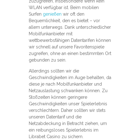
zuzugreifen, insbesondere wenn kein
WLAN verfügbar ist. Beim mobilen
Surfen
genießen
wir oft den
Bequemlichkeit, den es bietet – vor
allem unterwegs. Dank unterschiedlicher
Mobilfunkanbieter mit
wettbewerbsfähigen Datentarifen können
wir schnell auf unsere Favoritenspiele
zugreifen, ohne an einen bestimmten Ort
gebunden zu sein.
Allerdings sollten wir die
Geschwindigkeiten im Auge behalten, da
diese je nach Mobilfunkanbieter und
Netzauslastung schwanken können. Zu
Stoßzeiten können geringere
Geschwindigkeiten unser Spielerlebnis
verschlechtern. Daher sollten wir stets
unseren Datentarif und die
Netzabdeckung in Betracht ziehen, um
ein reibungsloses Spielerlebnis im
Librabet Casino zu sichern.