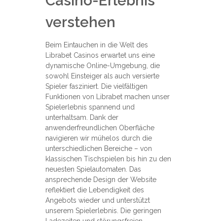
Casino-Erlebnis
verstehen
Beim Eintauchen in die Welt des
Librabet Casinos erwartet uns eine
dynamische Online-Umgebung, die
sowohl Einsteiger als auch versierte
Spieler fasziniert. Die vielfältigen
Funktionen von Librabet machen unser
Spielerlebnis spannend und
unterhaltsam. Dank der
anwenderfreundlichen Oberfläche
navigieren wir mühelos durch die
unterschiedlichen Bereiche – von
klassischen Tischspielen bis hin zu den
neuesten Spielautomaten. Das
ansprechende Design der Website
reflektiert die Lebendigkeit des
Angebots wieder und unterstützt
unserem Spielerlebnis. Die geringen