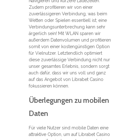
Navigieren und kürzere Ladezeiten.
Zudem profitieren wir von einer
zuverlässigeren Verbindung, was beim
Wetten oder Spielen essentiell ist; eine
Verbindungsunterbrechung kann sehr
ärgerlich sein! Mit WLAN sparen wir
außerdem Datenvolumen und profitieren
somit von einer kostengünstigen Option
für Vielnutzer. Letztendlich optimiert
diese zuverlässige Verbindung nicht nur
unser gesamtes Erlebnis, sondern sorgt
auch dafür, dass wir uns voll und ganz
auf das Angebot von Librabet Casino
fokussieren können.
Überlegungen zu mobilen
Daten
Für viele Nutzer sind mobile Daten eine
attraktive Option, um auf Librabet Casino