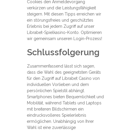
Cookies den Anmeldevorgang
verkürzen und die Leistungsfähigkeit
steigern. Mit diesen Tipps erreichen wir
ein störungsfreies und geschütztes
Erlebnis bei jedem Zugriff auf unser
Librabet-Spielkasino-Konto. Optimieren
wir gemeinsam unseren Login-Prozess!
Schlussfolgerung
Zusammenfassend lässt sich sagen,
dass die Wahl des geeignetsten Geräts
für den Zugriff auf Librabet Casino von
individuellen Vorlieben und dem
persönlichen Spielstil abhängt.
Smartphones bieten Bequemlichkeit und
Mobilität, während Tablets und Laptops
mit breiteren Bildschirmen ein
eindrucksvolleres Spielerlebnis
ermöglichen. Unabhängig von Ihrer
Wahl ist eine zuverlässige