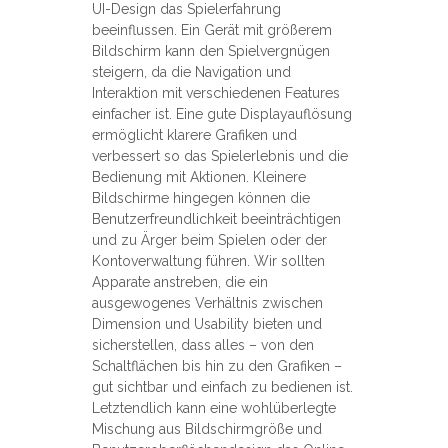
UI-Design das Spielerfahrung
beeinflussen. Ein Gerät mit größerem
Bildschirm kann den Spielvergnügen
steigern, da die Navigation und
Interaktion mit verschiedenen Features
einfacher ist. Eine gute Displayauflösung
ermöglicht klarere Grafiken und
verbessert so das Spielerlebnis und die
Bedienung mit Aktionen. Kleinere
Bildschirme hingegen können die
Benutzerfreundlichkeit beeinträchtigen
und zu Ärger beim Spielen oder der
Kontoverwaltung führen. Wir sollten
Apparate anstreben, die ein
ausgewogenes Verhältnis zwischen
Dimension und Usability bieten und
sicherstellen, dass alles – von den
Schaltflächen bis hin zu den Grafiken –
gut sichtbar und einfach zu bedienen ist.
Letztendlich kann eine wohlüberlegte
Mischung aus Bildschirmgröße und