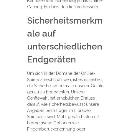
Benutzeroberflächendesign das Online-
Gaming-Erlebnis deutlich verbessern.
Sicherheitsmerkm
ale auf
unterschiedlichen
Endgeräten
Um sich in der Domäne der Online-
Spiele zurechtzufinden, ist es essentiell,
die Sicherheitsmerkmale unserer Geräte
genau zu beobachten. Unsere
Gerätewahl hat erheblichen Einfluss
darauf, wie sicherheitsbewusst unsere
Angaben beim Login im Librabet-
Spielbank sind. Mobilgeräte bieten oft
biometrische Optionen wie
Fingerabdruckerkennung oder