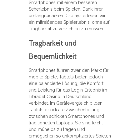
Smartphones mit einem besseren
Seherlebnis beim Spielen. Dank ihrer
umfangreicheren Displays erleben wir
ein mitreißendes Spielerlebnis, ohne auf
Tragbarkeit zu verzichten zu müssen.
Tragbarkeit und
Bequemlichkeit
Smartphones führen zwar den Markt für
mobile Spiele, Tablets bieten jedoch
eine balancierte Lösung, die Komfort
und Leistung für das Login-Erlebnis im
Librabet Casino in Deutschland
verbindet. Im Gerätevergleich bilden
Tablets die ideale Zwischenlösung
zwischen schicken Smartphones und
traditionellen Laptops. Sie sind leicht
und mühelos zu tragen und
ermöglichen so unkompliziertes Spielen