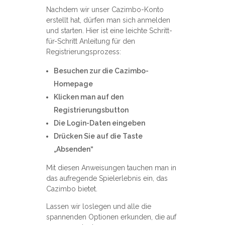
Nachdem wir unser Cazimbo-Konto
erstellt hat, dürfen man sich anmelden
und starten. Hier ist eine leichte Schritt-
für-Schritt Anleitung für den
Registrierungsprozess:
Besuchen zur die Cazimbo-
Homepage
Klicken man auf den
Registrierungsbutton
Die Login-Daten eingeben
Drücken Sie auf die Taste
„Absenden“
Mit diesen Anweisungen tauchen man in
das aufregende Spielerlebnis ein, das
Cazimbo bietet.
Lassen wir loslegen und alle die
spannenden Optionen erkunden, die auf