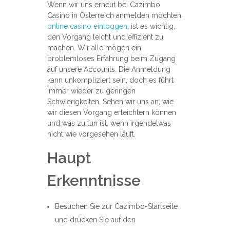
Wenn wir uns erneut bei Cazimbo
Casino in Österreich anmelden möchten,
online casino einloggen
, ist es wichtig,
den Vorgang leicht und effizient zu
machen. Wir alle mögen ein
problemloses Erfahrung beim Zugang
auf unsere Accounts. Die Anmeldung
kann unkompliziert sein, doch es führt
immer wieder zu geringen
Schwierigkeiten. Sehen wir uns an, wie
wir diesen Vorgang erleichtern können
und was zu tun ist, wenn irgendetwas
nicht wie vorgesehen läuft.
Haupt
Erkenntnisse
Besuchen Sie zur Cazimbo-Startseite
und drücken Sie auf den