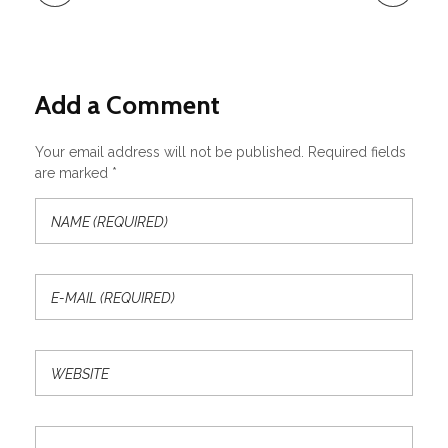
Add a Comment
Your email address will not be published. Required fields
are marked *