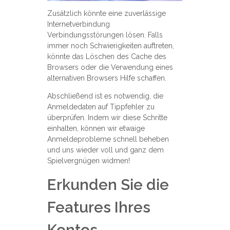
Zusätzlich könnte eine zuverlässige
Internetverbindung
Verbindungsstörungen lösen. Falls
immer noch Schwierigkeiten auftreten,
könnte das Löschen des Cache des
Browsers oder die Verwendung eines
alternativen Browsers Hilfe schaffen.
Abschließend ist es notwendig, die
Anmeldedaten auf Tippfehler zu
überprüfen. Indem wir diese Schritte
einhalten, können wir etwaige
Anmeldeprobleme schnell beheben
und uns wieder voll und ganz dem
Spielvergnügen widmen!
Erkunden Sie die
Features Ihres
Kontos