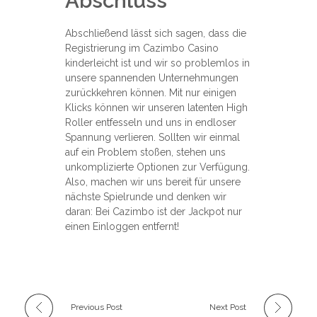
Abschluss
Abschließend lässt sich sagen, dass die
Registrierung im Cazimbo Casino
kinderleicht ist und wir so problemlos in
unsere spannenden Unternehmungen
zurückkehren können. Mit nur einigen
Klicks können wir unseren latenten High
Roller entfesseln und uns in endloser
Spannung verlieren. Sollten wir einmal
auf ein Problem stoßen, stehen uns
unkomplizierte Optionen zur Verfügung.
Also, machen wir uns bereit für unsere
nächste Spielrunde und denken wir
daran: Bei Cazimbo ist der Jackpot nur
einen Einloggen entfernt!
Previous Post
Next Post