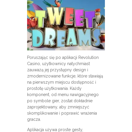
Poruszając się po aplikacji Revolution
Casino, użytkownicy natychmiast
zauważą jej przystępny design i
zmodernizowane funkcje, które stawiają
na pierwszym miejscu dostępność i
prostotę użytkowania. Każdy
komponent, od menu nawigacyjnego
po symbole gier, został dokładnie
zaprojektowany, aby zmniejszyć
skomplikowanie i poprawić wrażenia
gracza.
Aplikacja używa proste gesty,