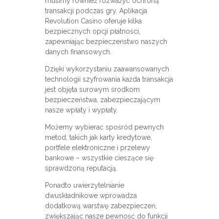
musimy również rozważyć ochroną
transakcji podczas gry. Aplikacja
Revolution Casino oferuje kilka
bezpiecznych opcji płatności,
zapewniając bezpieczeństwo naszych
danych finansowych.
Dzięki wykorzystaniu zaawansowanych
technologii szyfrowania każda transakcja
jest objęta surowym środkom
bezpieczeństwa, zabezpieczającym
nasze wpłaty i wypłaty.
Możemy wybierać spośród pewnych
metod, takich jak karty kredytowe,
portfele elektroniczne i przelewy
bankowe – wszystkie cieszące się
sprawdzoną reputacją.
Ponadto uwierzytelnianie
dwuskładnikowe wprowadza
dodatkową warstwę zabezpieczeń,
zwiększając nasze pewność do funkcji