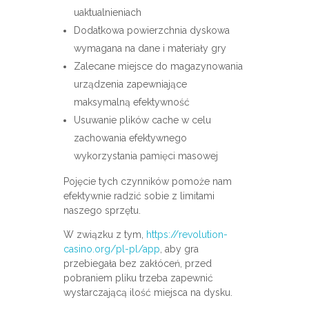
uaktualnieniach
Dodatkowa powierzchnia dyskowa
wymagana na dane i materiały gry
Zalecane miejsce do magazynowania
urządzenia zapewniające
maksymalną efektywność
Usuwanie plików cache w celu
zachowania efektywnego
wykorzystania pamięci masowej
Pojęcie tych czynników pomoże nam
efektywnie radzić sobie z limitami
naszego sprzętu.
W związku z tym,
https://revolution-
casino.org/pl-pl/app
, aby gra
przebiegała bez zakłóceń, przed
pobraniem pliku trzeba zapewnić
wystarczającą ilość miejsca na dysku.