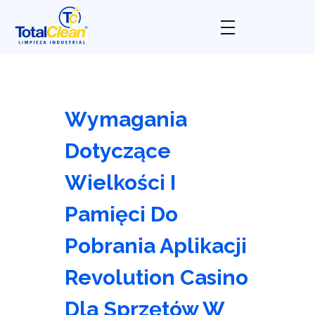
Total Clean
Limpieza industrial
Wymagania
Dotyczące
Wielkości I
Pamięci Do
Pobrania Aplikacji
Revolution Casino
Dla Sprzętów W