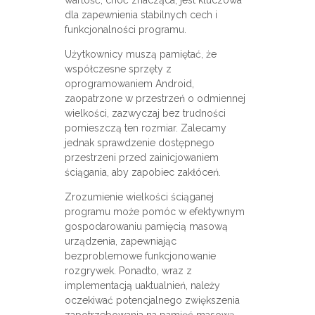
wartość, choć znacząca, jest kluczowa
dla zapewnienia stabilnych cech i
funkcjonalności programu.
Użytkownicy muszą pamiętać, że
współczesne sprzęty z
oprogramowaniem Android,
zaopatrzone w przestrzeń o odmiennej
wielkości, zazwyczaj bez trudności
pomieszczą ten rozmiar. Zalecamy
jednak sprawdzenie dostępnego
przestrzeni przed zainicjowaniem
ściągania, aby zapobiec zakłóceń.
Zrozumienie wielkości ściąganej
programu może pomóc w efektywnym
gospodarowaniu pamięcią masową
urządzenia, zapewniając
bezproblemowe funkcjonowanie
rozgrywek. Ponadto, wraz z
implementacją uaktualnień, należy
oczekiwać potencjalnego zwiększenia