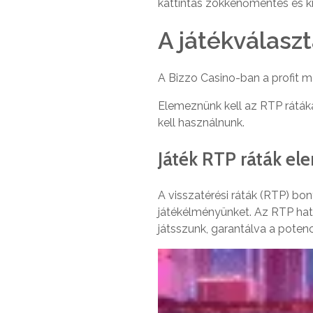
kattintás zökkenőmentes és ki
A játékválaszt
A Bizzo Casino-ban a profit ma
Elemeznünk kell az RTP rátáka
kell használnunk.
Játék RTP ráták el
A visszatérési ráták (RTP) bo
játékélményünket. Az RTP hatá
játsszunk, garantálva a potenc