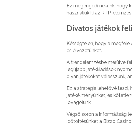
Ez megengedi nekünk, hogy köt
használjuk ki az RTP-elemzés e
Divatos játékok fe
Kétségtelen, hogy a megfelelő
és élvezetünket.
A trendelemzésbe merülve fel
legújabb játékkiadások nyomo
olyan játékokat válasszunk, 
Ez a stratégia lehetővé teszi,
játékélményünket, és kötetlen
lovagolunk.
Végső soron a informáltság l
időtöltésünket a Bizzo Casino