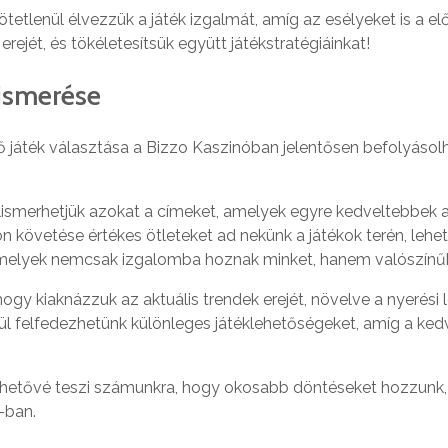
etlenül élvezzük a játék izgalmát, amíg az esélyeket is a el
rejét, és tökéletesítsük együtt játékstratégiáinkat!
lismerése
 játék választása a Bizzo Kaszinóban jelentősen befolyásolha
ismerhetjük azokat a címeket, amelyek egyre kedveltebbek a
n követése értékes ötleteket ad nekünk a játékok terén, leh
amelyek nemcsak izgalomba hoznak minket, hanem valószínű
 hogy kiaknázzuk az aktuális trendek erejét, növelve a nyerési 
ül felfedezhetünk különleges játéklehetőségeket, amíg a ke
ehetővé teszi számunkra, hogy okosabb döntéseket hozzunk
-ban.