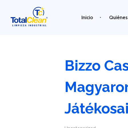
Inicio
Quiénes
Total Clean
Limpieza industrial
Bizzo Cas
Magyaror
Játékosa