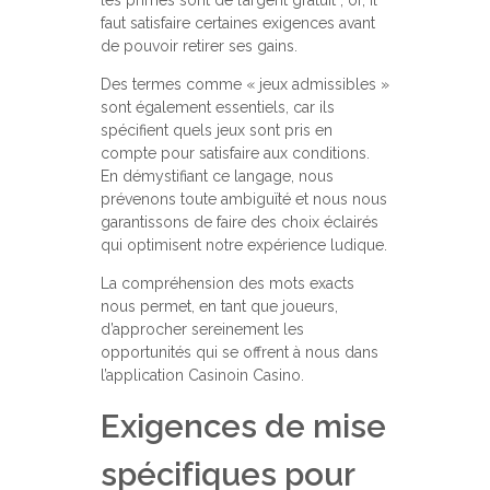
les primes sont de l’argent gratuit ; or, il
faut satisfaire certaines exigences avant
de pouvoir retirer ses gains.
Des termes comme « jeux admissibles »
sont également essentiels, car ils
spécifient quels jeux sont pris en
compte pour satisfaire aux conditions.
En démystifiant ce langage, nous
prévenons toute ambiguïté et nous nous
garantissons de faire des choix éclairés
qui optimisent notre expérience ludique.
La compréhension des mots exacts
nous permet, en tant que joueurs,
d’approcher sereinement les
opportunités qui se offrent à nous dans
l’application Casinoin Casino.
Exigences de mise
spécifiques pour