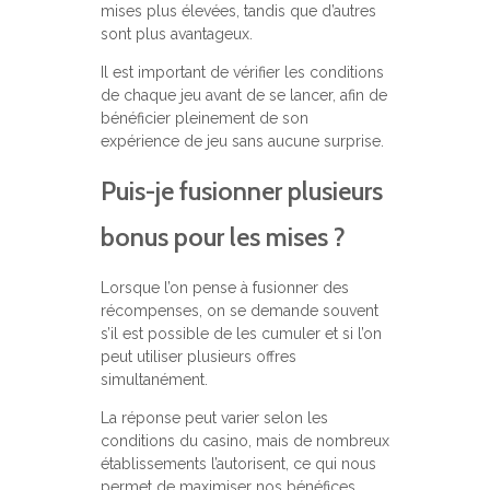
mises plus élevées, tandis que d’autres
sont plus avantageux.
Il est important de vérifier les conditions
de chaque jeu avant de se lancer, afin de
bénéficier pleinement de son
expérience de jeu sans aucune surprise.
Puis-je fusionner plusieurs
bonus pour les mises ?
Lorsque l’on pense à fusionner des
récompenses, on se demande souvent
s’il est possible de les cumuler et si l’on
peut utiliser plusieurs offres
simultanément.
La réponse peut varier selon les
conditions du casino, mais de nombreux
établissements l’autorisent, ce qui nous
permet de maximiser nos bénéfices.