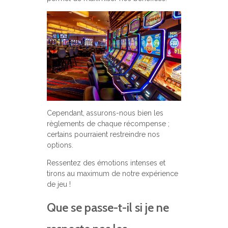
Cependant, assurons-nous bien les
règlements de chaque récompense ;
certains pourraient restreindre nos
options.
Ressentez des émotions intenses et
tirons au maximum de notre expérience
de jeu !
Que se passe-t-il si je ne