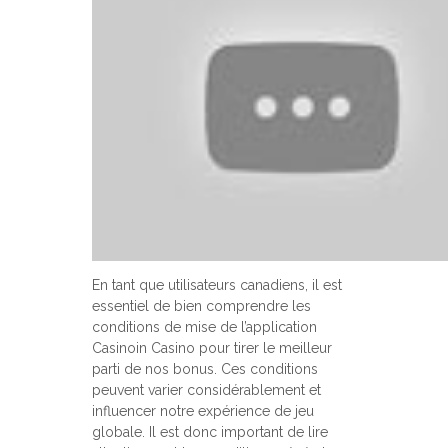
En tant que utilisateurs canadiens, il est
essentiel de bien comprendre les
conditions de mise de l’application
Casinoin Casino pour tirer le meilleur
parti de nos bonus. Ces conditions
peuvent varier considérablement et
influencer notre expérience de jeu
globale. Il est donc important de lire