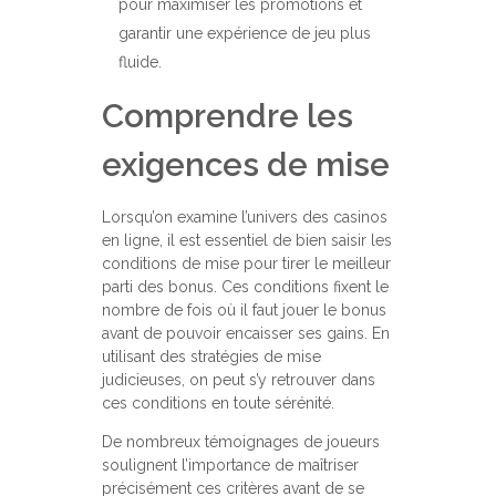
pour maximiser les promotions et
garantir une expérience de jeu plus
fluide.
Comprendre les
exigences de mise
Lorsqu’on examine l’univers des casinos
en ligne, il est essentiel de bien saisir les
conditions de mise pour tirer le meilleur
parti des bonus. Ces conditions fixent le
nombre de fois où il faut jouer le bonus
avant de pouvoir encaisser ses gains. En
utilisant des stratégies de mise
judicieuses, on peut s’y retrouver dans
ces conditions en toute sérénité.
De nombreux témoignages de joueurs
soulignent l’importance de maîtriser
précisément ces critères avant de se