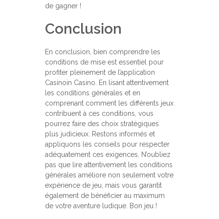
de gagner !
Conclusion
En conclusion, bien comprendre les
conditions de mise est essentiel pour
profiter pleinement de l’application
Casinoin Casino. En lisant attentivement
les conditions générales et en
comprenant comment les différents jeux
contribuent à ces conditions, vous
pourrez faire des choix stratégiques
plus judicieux. Restons informés et
appliquons les conseils pour respecter
adéquatement ces exigences. N’oubliez
pas que lire attentivement les conditions
générales améliore non seulement votre
expérience de jeu, mais vous garantit
également de bénéficier au maximum
de votre aventure ludique. Bon jeu !