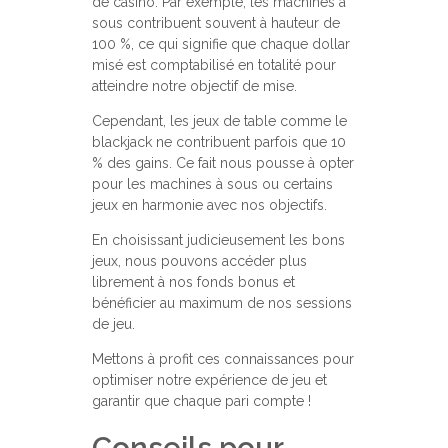
de casino. Par exemple, les machines à
sous contribuent souvent à hauteur de
100 %, ce qui signifie que chaque dollar
misé est comptabilisé en totalité pour
atteindre notre objectif de mise.
Cependant, les jeux de table comme le
blackjack ne contribuent parfois que 10
% des gains. Ce fait nous pousse à opter
pour les machines à sous ou certains
jeux en harmonie avec nos objectifs.
En choisissant judicieusement les bons
jeux, nous pouvons accéder plus
librement à nos fonds bonus et
bénéficier au maximum de nos sessions
de jeu.
Mettons à profit ces connaissances pour
optimiser notre expérience de jeu et
garantir que chaque pari compte !
Conseils pour