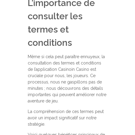
L’importance de
consulter les
termes et
conditions
Même si cela peut paraître ennuyeux, la
consultation des termes et conditions
de l’application Casinoin Casino est
cruciale pour nous, les joueurs. Ce
processus, nous ne gaspillons pas de
minutes ; nous découvrons des détails
importantes qui peuvent améliorer notre
aventure de jeu.
La compréhension de ces termes peut
avoir un impact significatif sur notre
stratégie.
Voici quelques bénéfices principaux de