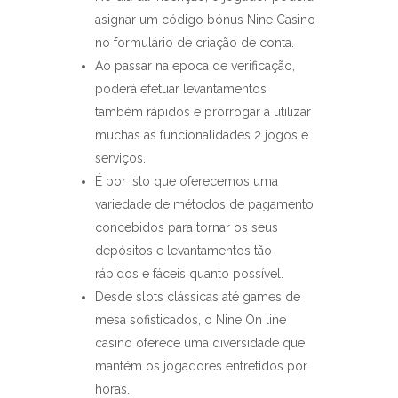
asignar um código bónus Nine Casino
no formulário de criação de conta.
Ao passar na epoca de verificação,
poderá efetuar levantamentos
também rápidos e prorrogar a utilizar
muchas as funcionalidades 2 jogos e
serviços.
É por isto que oferecemos uma
variedade de métodos de pagamento
concebidos para tornar os seus
depósitos e levantamentos tão
rápidos e fáceis quanto possível.
Desde slots clássicas até games de
mesa sofisticados, o Nine On line
casino oferece uma diversidade que
mantém os jogadores entretidos por
horas.