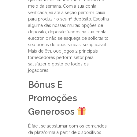
meio da semana. Com a sua conta
verificada, vá até a seção perform caixa
para produzir o seu 1º depósito. Escolha
alguma das nossas muitas opções de
deposito, deposite fundos na sua conta
electronic não se esqueça de solicitar to
seu bônus de boas-vindas, se aplicável.
Mais de 6th. 000 jogos 2 principais
fornecedores perform setor para
satisfazer o gosto de todos os
jogadores.
Bônus E
Promoções
Generosos
É fácil se acostumar com os comandos
da plataforma a partir de dispositivos