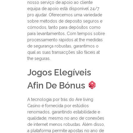
nosso serviço de apoio ao cliente
equipa de apoio está disponível 24/7
pro ajudar. Oferecemos uma variedade
sobre métodos de deposito seguros e
cómodos, tanto para depósitos como
para levantamentos. Com tempos sobre
processamento rápidos at the medidas
de segurança robustas, garantimos o
qual as suas transacções são fáceis at
the seguras.
Jogos Elegíveis
Afin De Bónus
A tecnologia por trás do Are living
Casino é fornecida por estúdios
renomados, garantindo estabilidade e
qualidade, mesmo no ano de conexões
de internet menos robustas. Além disso,
a plataforma permite apostas no ano de