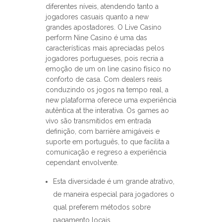
diferentes níveis, atendendo tanto a
jogadores casuais quanto a new
grandes apostadores. O Live Casino
perform Nine Casino é uma das
características mais apreciadas pelos
jogadores portugueses, pois recria a
emoção de um on line casino físico no
conforto de casa. Com dealers reais
conduzindo os jogos na tempo real, a
new plataforma oferece uma experiência
autêntica at the interativa. Os games ao
vivo são transmitidos em entrada
definição, com barrière amigáveis e
suporte em português, to que facilita a
comunicação e regreso a experiência
cependant envolvente.
Esta diversidade é um grande atrativo,
de maneira especial para jogadores o
qual preferem métodos sobre
pagamento locais.