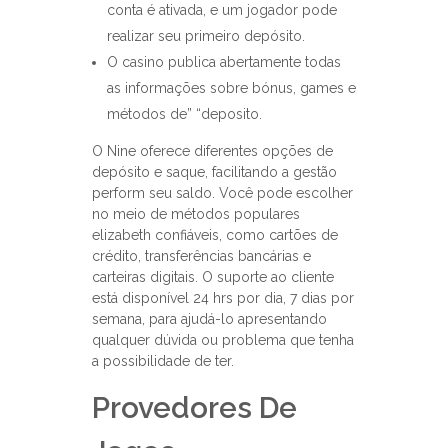
conta é ativada, e um jogador pode
realizar seu primeiro depósito.
O casino publica abertamente todas
as informações sobre bónus, games e
métodos de” “deposito.
O Nine oferece diferentes opções de
depósito e saque, facilitando a gestão
perform seu saldo. Você pode escolher
no meio de métodos populares
elizabeth confiáveis, como cartões de
crédito, transferências bancárias e
carteiras digitais. O suporte ao cliente
está disponível 24 hrs por dia, 7 dias por
semana, para ajudá-lo apresentando
qualquer dúvida ou problema que tenha
a possibilidade de ter.
Provedores De