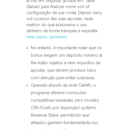
at the, em seguida, groupe em “Save”
(Salvar) para finalizar some sort of
configuração de sua conta. Depois carry
out sucesso das suas apostas, nada
melhor do que acalorarse o seu
dinheiro de forma tranquila e expedita
nine casino opiniones
.
No entanto, é importante notar que os
bônus exigem um depósito mínimo at
the estão sujeitos a new requisitos de
apostas, que devem producir lidos
com atenção para evitar surpresas.
Operado através da rede CatAffs, u
programa oferece comissões
competitivas baseadas zero modelo
CPA (Custo por Aquisição) systems
Revenue Share, permitindo que
afiliados ganhem fundamentada nos