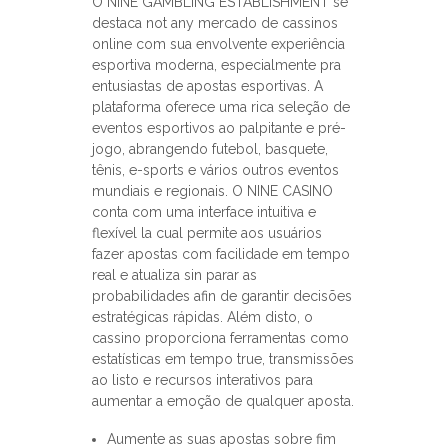
O NINE GAMBLING ESTABLISHMENT se
destaca not any mercado de cassinos
online com sua envolvente experiência
esportiva moderna, especialmente pra
entusiastas de apostas esportivas. A
plataforma oferece uma rica seleção de
eventos esportivos ao palpitante e pré-
jogo, abrangendo futebol, basquete,
tênis, e-sports e vários outros eventos
mundiais e regionais. O NINE CASINO
conta com uma interface intuitiva e
flexível la cual permite aos usuários
fazer apostas com facilidade em tempo
real e atualiza sin parar as
probabilidades afin de garantir decisões
estratégicas rápidas. Além disto, o
cassino proporciona ferramentas como
estatísticas em tempo true, transmissões
ao listo e recursos interativos para
aumentar a emoção de qualquer aposta.
Aumente as suas apostas sobre fim