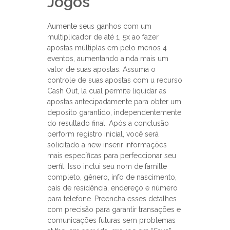
Jogos
Aumente seus ganhos com um
multiplicador de até 1, 5x ao fazer
apostas múltiplas em pelo menos 4
eventos, aumentando ainda mais um
valor de suas apostas. Assuma o
controle de suas apostas com u recurso
Cash Out, la cual permite liquidar as
apostas antecipadamente para obter um
deposito garantido, independentemente
do resultado final. Após a conclusão
perform registro inicial, você será
solicitado a new inserir informações
mais específicas para perfeccionar seu
perfil. Isso inclui seu nom de famille
completo, gênero, info de nascimento,
país de residência, endereço e número
para telefone. Preencha esses detalhes
com precisão para garantir transações e
comunicações futuras sem problemas