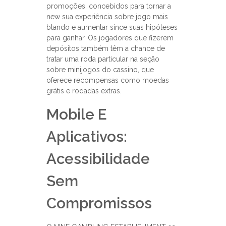
promoções, concebidos para tornar a
new sua experiência sobre jogo mais
blando e aumentar since suas hipóteses
para ganhar. Os jogadores que fizerem
depósitos também têm a chance de
tratar uma roda particular na seção
sobre minijogos do cassino, que
oferece recompensas como moedas
grátis e rodadas extras.
Mobile E
Aplicativos:
Acessibilidade
Sem
Compromissos