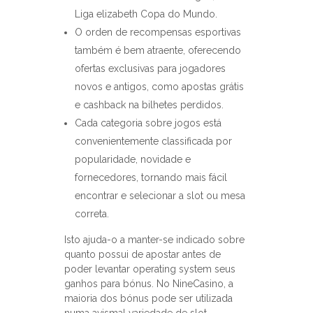
Liga elizabeth Copa do Mundo.
O orden de recompensas esportivas
também é bem atraente, oferecendo
ofertas exclusivas para jogadores
novos e antigos, como apostas grátis
e cashback na bilhetes perdidos.
Cada categoria sobre jogos está
convenientemente classificada por
popularidade, novidade e
fornecedores, tornando mais fácil
encontrar e selecionar a slot ou mesa
correta.
Isto ajuda-o a manter-se indicado sobre
quanto possui de apostar antes de
poder levantar operating system seus
ganhos para bónus. No NineCasino, a
maioria dos bónus pode ser utilizada
numa avismal variedade de slot