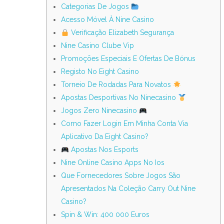
Categorias De Jogos
Acesso Móvel À Nine Casino
Verificação Elizabeth Segurança
Nine Casino Clube Vip
Promoções Especiais E Ofertas De Bónus
Registo No Eight Casino
Torneio De Rodadas Para Novatos
Apostas Desportivas No Ninecasino
Jogos Zero Ninecasino
Como Fazer Login Em Minha Conta Via
Aplicativo Da Eight Casino?
Apostas Nos Esports
Nine Online Casino Apps No Ios
Que Fornecedores Sobre Jogos São
Apresentados Na Coleção Carry Out Nine
Casino?
Spin & Win: 400 000 Euros