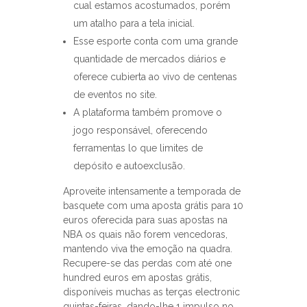
cual estamos acostumados, porém
um atalho para a tela inicial.
Esse esporte conta com uma grande
quantidade de mercados diários e
oferece cubierta ao vivo de centenas
de eventos no site.
A plataforma também promove o
jogo responsável, oferecendo
ferramentas lo que limites de
depósito e autoexclusão.
Aproveite intensamente a temporada de
basquete com uma aposta grátis para 10
euros oferecida para suas apostas na
NBA os quais não forem vencedoras,
mantendo viva the emoção na quadra.
Recupere-se das perdas com até one
hundred euros em apostas grátis,
disponíveis muchas as terças electronic
quintas-feiras, dando-lhe 1 impulso no