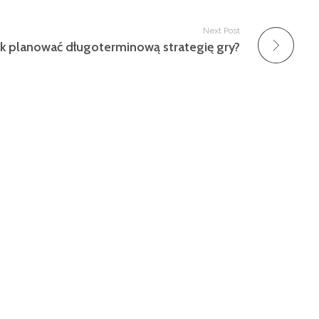
Next Post
ak planować długoterminową strategię gry?