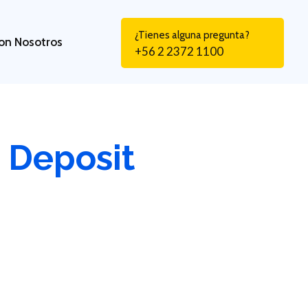
¿Tienes alguna pregunta?
on Nosotros
+56 2 2372 1100
 Deposit