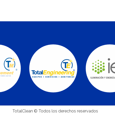
TotalClean © Todos los derechos reservados