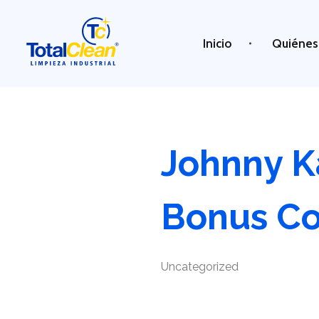
Inicio
Quiénes
Total Clean
Limpieza industrial
Johnny K
Bonus C
Uncategorized