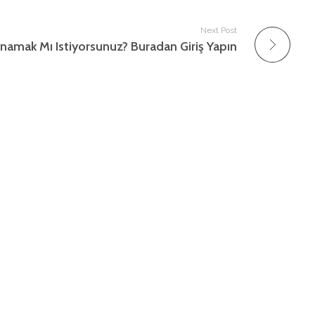
Next Post
amak Mı Istiyorsunuz? Buradan Giriş Yapın