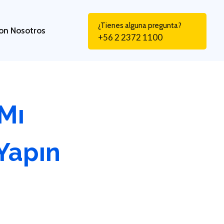
¿Tienes alguna pregunta?
on Nosotros
+56 2 2372 1100
Mı
 Yapın