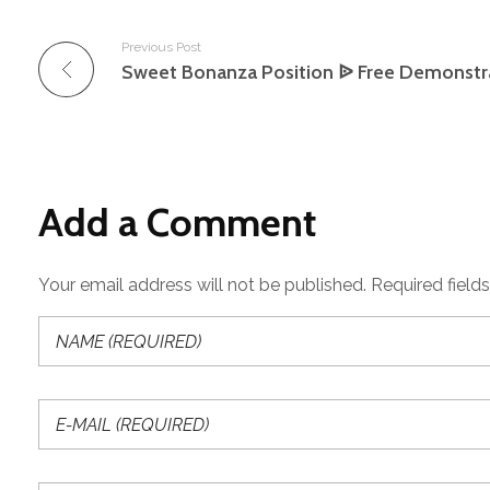
Previous Post
Sweet Bonanza Position ᐉ Free Demonst
Add a Comment
Your email address will not be published. Required field