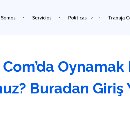
 Somos
Servicios
Políticas
Trabaja C
 Com’da Oynamak 
nuz? Buradan Giriş