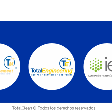
TotalClean © Todos los derechos reservados