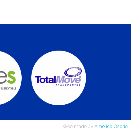
Web made by
América Osorio